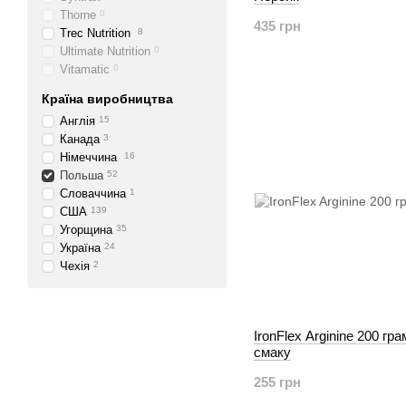
Thorne
0
435 грн
Trec Nutrition
8
Ultimate Nutrition
0
Vitamatic
0
Країна виробництва
Англія
15
Канада
3
Німеччина
16
Польша
52
Словаччина
1
США
139
Угорщина
35
Україна
24
Чехія
2
IronFlex Arginine 200 гр
смаку
255 грн