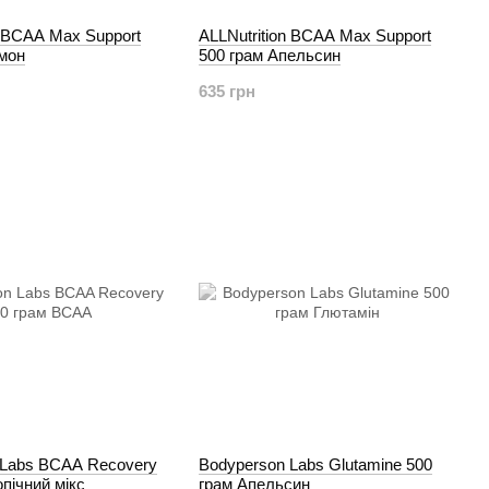
n BCAA Max Support
ALLNutrition BCAA Max Support
имон
500 грам Апельсин
635 грн
 Labs BCAA Recovery
Bodyperson Labs Glutamine 500
опічний мікс
грам Апельсин