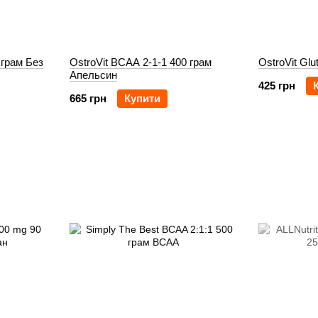
 грам Без
OstroVit BCAA 2-1-1 400 грам
OstroVit Gl
Апельсин
425 грн
665 грн
Купити