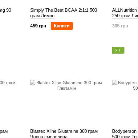
 mg 90
Simply The Best BCAA 2:1:1 500
ALLNutritio
грам Лимон
250 грам Л
459 грн
Купити
365 грн
ХІТ
грам
Blastex Xline Glutamine 300 грам
Bodyperson
Чорна смородина
500 грам Тр