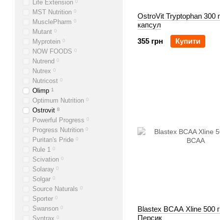
Life Extension
0
MST Nutrition
0
OstroVit Tryptophan 300
MusclePharm
0
капсул
Mutant
0
355 грн
Купити
Myprotein
0
NOW FOODS
0
Nutrend
0
Nutrex
0
Nutricost
0
Olimp
1
Optimum Nutrition
0
Ostrovit
8
Powerful Progress
0
Progress Nutrition
0
Puritan's Pride
0
Rule 1
0
Scivation
0
Solaray
0
Solgar
0
Source Naturals
0
Sporter
0
Swanson
0
Blastex BCAA Xline 500 
Персик
Syntrax
0