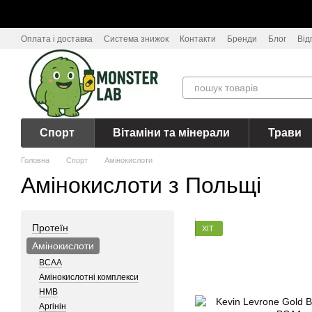
Перейти до основного контенту
Оплата і доставка
Система знижок
Контакти
Бренди
Блог
Від
Спорт
Вітаміни та мінерали
Трави
Головна
Спорт
Амінокислоти
Амінокислоти з Польщі
Протеїн
ХІТ
Амінокислоти
BCAA
Амінокислотні комплекси
HMB
Аргінін