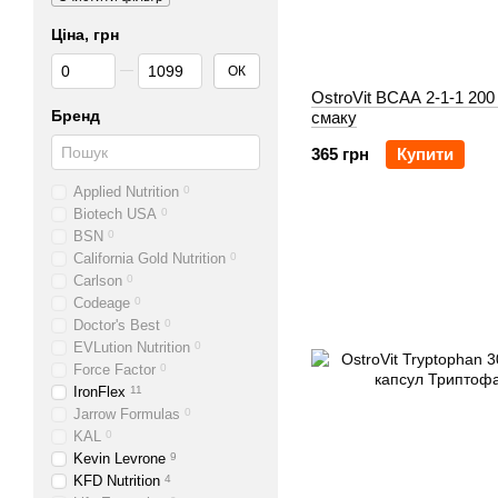
Ціна, грн
Від Ціна, грн
До Ціна, грн
ОК
OstroVit BCAA 2-1-1 200
Бренд
смаку
365 грн
Купити
Applied Nutrition
0
Biotech USA
0
BSN
0
California Gold Nutrition
0
Carlson
0
Codeage
0
Doctor's Best
0
EVLution Nutrition
0
Force Factor
0
IronFlex
11
Jarrow Formulas
0
KAL
0
Kevin Levrone
9
KFD Nutrition
4