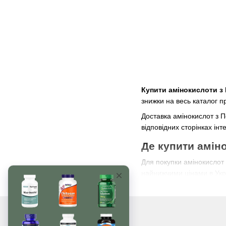
Купити амінокислоти з
знижки на весь каталог пр
Доставка амінокислот з П
відповідних сторінках інт
Де купити аміно
Для покупки амінокислот 
найнижчими цінами в Укра
Для оптових покупців амі
нашого магазину.
Приємних покупок!