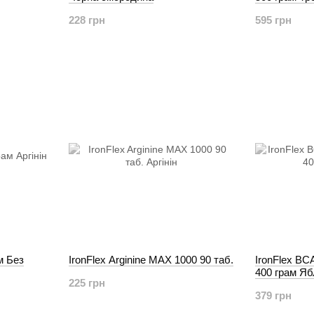
228 грн
595 грн
ам Без
IronFlex Arginine MAX 1000 90 таб.
IronFlex BC
400 грам Яб
225 грн
379 грн