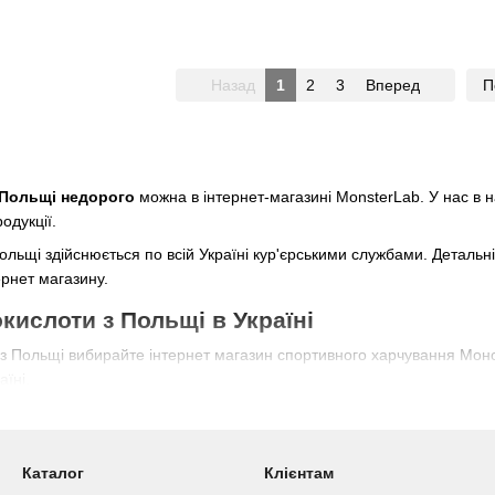
Назад
1
2
3
Вперед
П
 Польщі недорого
можна в інтернет-магазині MonsterLab. У нас в на
одукції.
ольщі здійснюється по всій Україні кур'єрськими службами. Деталь
ернет магазину.
кислоти з Польщі в Україні
з Польщі вибирайте інтернет магазин спортивного харчування Монс
їні.
нокислот з Польщі, фітнес-тренерів і магазинів діють додаткові зниж
Каталог
Клієнтам