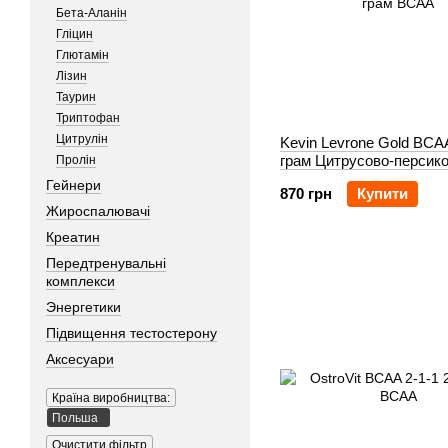
Бета-Аланін
Гліцин
Глютамін
Лізин
Таурин
Триптофан
Цитрулін
Kevin Levrone Gold BCA
грам Цитрусово-персик
Пролін
Гейнери
870 грн
Купити
Жироспалювачі
Креатин
Передтренувальні
комплекси
Энергетики
Підвищення тестостерону
Аксесуари
Країна виробництва:
Польша
Очистити фільтр