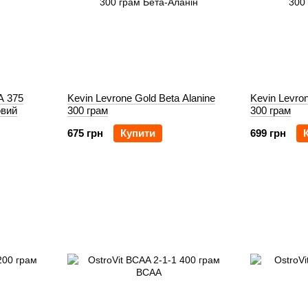
A 375
Kevin Levrone Gold Beta Alanine
Kevin Levro
овий
300 грам
300 грам
675 грн
Купити
699 грн