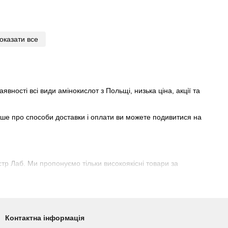
оказати все
явності всі види амінокислот з Польщі, низька ціна, акції та
ніше про способи доставки і оплати ви можете подивитися на
тр Лаб. Ми пропонуємо тільки високоякісні товари за
ки, дізнатися про яку ви можете, зв'язавшись з консультантом
Контактна інформація