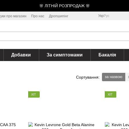
🌸 ЛІТНІЙ РОЗПРОДАЖ 🌸
Укр
Рус
гуки про магазин
Про нас
Дропшипінг
Добавки
За симптомами
Бакалія
за назвою
Сортування:
ХІТ
ХІТ