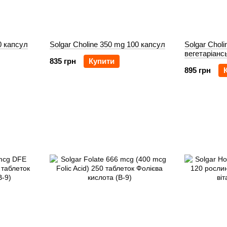
0 капсул
Solgar Choline 350 mg 100 капсул
Solgar Cholin
вегетаріанс
835 грн
Купити
895 грн