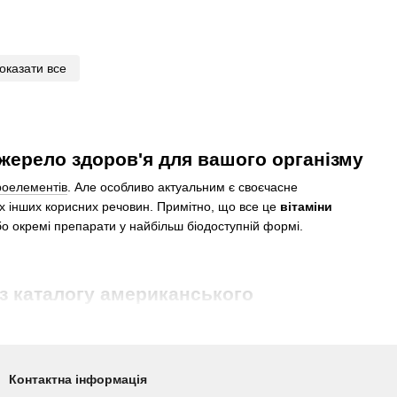
оказати все
джерело здоров'я для вашого організму
кроелементів
. Але особливо актуальним є своєчасне
ьох інших корисних речовин. Примітно, що все це
вітаміни
бо окремі препарати у найбільш біодоступній формі.
 з каталогу американського
номанітніших видів. Вони необхідні для підтримки
с. І якщо купити
вітаміни групи B
Solgar з каталогу нашого
Контактна інформація