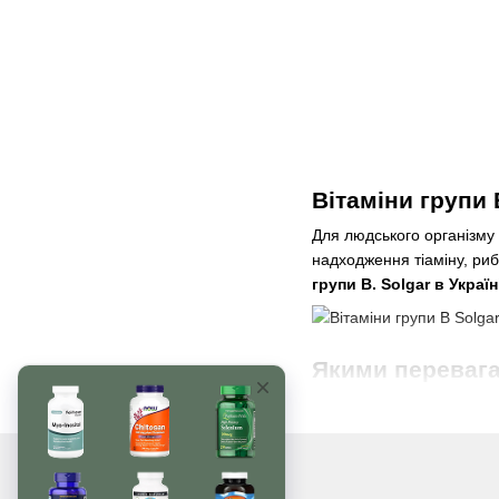
Вітаміни групи 
Для людського організму 
надходження тіаміну, риб
групи B. Solgar в Україн
Якими перевага
виробника?
Ці комплекси рекомендуєт
життєдіяльності організм
магазину, то вони допомо