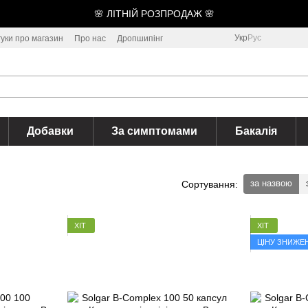
🌸 ЛІТНІЙ РОЗПРОДАЖ 🌸
Укр
Рус
гуки про магазин
Про нас
Дропшипінг
Добавки
За симптомами
Бакалія
за назвою
Сортування:
ХІТ
ХІТ
ЦІНУ ЗНИЖЕ