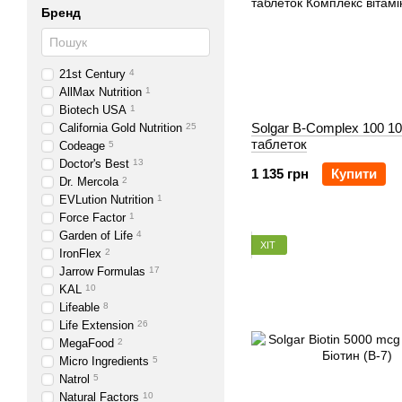
Бренд
21st Century
4
AllMax Nutrition
1
Biotech USA
1
Solgar B-Complex 100 1
California Gold Nutrition
25
таблеток
Codeage
5
Doctor's Best
13
1 135 грн
Купити
Dr. Mercola
2
EVLution Nutrition
1
Force Factor
1
Garden of Life
4
ХІТ
IronFlex
2
Jarrow Formulas
17
KAL
10
Lifeable
8
Life Extension
26
MegaFood
2
Micro Ingredients
5
Natrol
5
Natural Factors
10