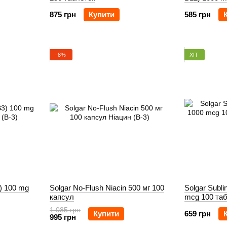
875 грн
Купити
585 грн
−8%
ХІТ
3) 100 mg
Solgar No-Flush Niacin 500 мг 100
Solgar Subli
капсул
mcg 100 та
1 085 грн
Купити
659 грн
995 грн