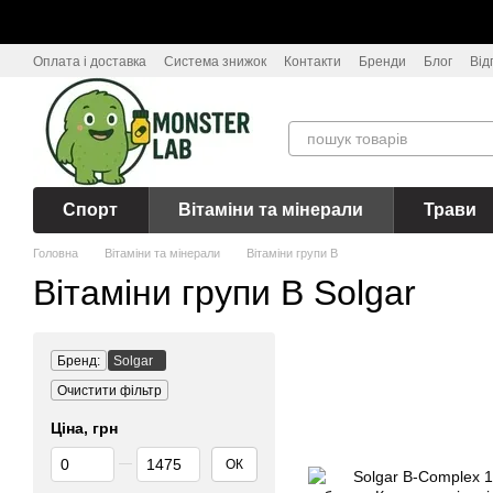
Перейти до основного контенту
Оплата і доставка
Система знижок
Контакти
Бренди
Блог
Від
Спорт
Вітаміни та мінерали
Трави
Головна
Вітаміни та мінерали
Вітаміни групи B
Вітаміни групи B Solgar
Бренд:
Solgar
Очистити фільтр
Ціна, грн
Від Ціна, грн
До Ціна, грн
ОК