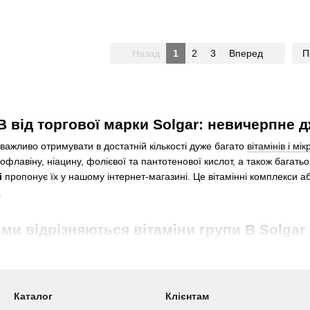
Назад
1
2
3
Вперед
П
B від торгової марки Solgar: невичерпне 
важливо отримувати в достатній кількості дуже багато
вітамінів і мі
офлавіну, ніацину, фолієвої та пантотенової кислот, а також багат
і
пропонує їх у нашому інтернет-магазині. Це вітамінні комплекси а
ми відрізняються вітаміни групи B Solgar
ься використовувати як додаткове джерело вітамінів групи B найріз
у людини, оскільки лише деякі з них виробляються як власний ресур
Каталог
Клієнтам
жуть заповнити дефіцит цих цінних речовин.