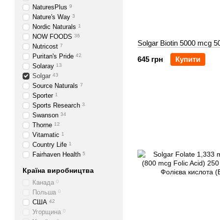
NaturesPlus
9
Nature's Way
3
Nordic Naturals
1
NOW FOODS
36
Solgar Biotin 5000 mcg 5
Nutricost
7
Puritan's Pride
42
645 грн
Купити
Solaray
13
Solgar
43
Source Naturals
7
Sporter
1
Sports Research
3
Swanson
34
Thorne
12
Vitamatic
1
Country Life
1
Fairhaven Health
5
Країна виробництва
Канада
0
Польша
0
США
42
Угорщина
0