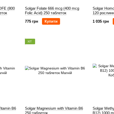
 DFE (800
Solgar Folate 666 mcg (400 mcg
Solgar Homo
еток
Folic Acid) 250 таблеток
120 рослин
775 грн
Купити
1 035 грн
ХІТ
itamin B6
Solgar Magnesium with Vitamin B6
Solgar Methy
250 таблеток
B12) 1000 m