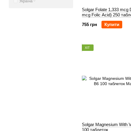
Україна
0
Solgar Folate 1,333 mcg
mcg Folic Acid) 250 табл
755 грн
Купити
ХІТ
Solgar Magnesium With V
100 таблеток