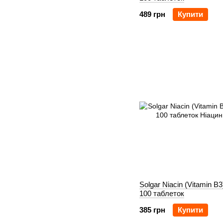
489 грн
Купити
Solgar Niacin (Vitamin B
100 таблеток
385 грн
Купити