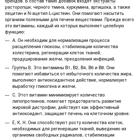
брендов. В состав таких добавок входят
экстракты
расторопши
, черного тмина, куркумина, артишока, а также
лецитин и N-ацетил-L-цистеин. Они помогают насытить
организм полезными для печени веществами. Прежде всего
это витамины, каждый из которых выполняет целебную
функцию:
А. Он необходим для нормализации процесса
расщепления глюкозы, стабилизации количества
холестерина, регенерации клеток тканей,
продуцирования желчи, преодоления инфекций.
Группы В
. Это витамины B1, B2, B4, B6 и B8. Они
помогают избавиться от избыточного количества жира,
выполняют антиоксидантное действие, нормализуют
выработку гликогена и желчи.
С. Этот витамин минимизирует количество
липопротеинов, помогает предотвратить развитие
жировой дистрофии, действует как эффективный
антиоксидант, защищает печень на клеточном уровне.
Е, К, Н. Они способствуют росту количества клеток,
необходимых для регенерации тканей, выведению из
организма свободных радикалов, стабилизации