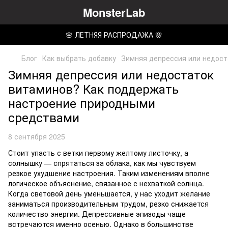
MonsterLab
🌸 ЛЕТНЯЯ РАСПРОДАЖА 🌸
Блог
Как выбрать добавку
Зимняя депрессия или недос
Зимняя депрессия или недостаток
витаминов? Как поддержать
настроение природными
средствами
8 сентября 2025
Стоит упасть с ветки первому желтому листочку, а
солнышку — спрятаться за облака, как мы чувствуем
резкое ухудшение настроения. Таким изменениям вполне
логическое объяснение, связанное с нехваткой солнца.
Когда световой день уменьшается, у нас уходит желание
заниматься производительным трудом, резко снижается
количество энергии. Депрессивные эпизоды чаще
встречаются именно осенью. Однако в большинстве