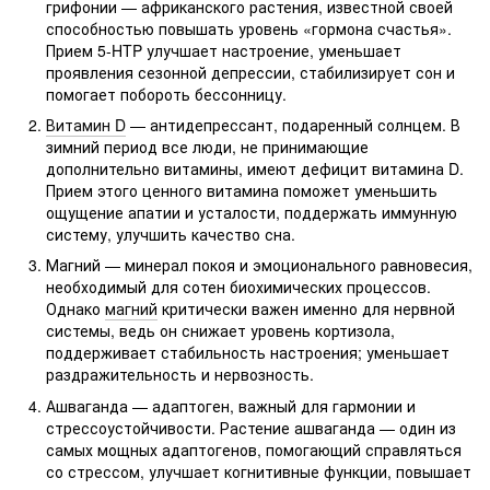
грифонии — африканского растения, известной своей
способностью повышать уровень «гормона счастья».
Прием 5-HTP улучшает настроение, уменьшает
проявления сезонной депрессии, стабилизирует сон и
помогает побороть бессонницу.
Витамин D
— антидепрессант, подаренный солнцем. В
зимний период все люди, не принимающие
дополнительно витамины, имеют дефицит витамина D.
Прием этого ценного витамина поможет уменьшить
ощущение апатии и усталости, поддержать иммунную
систему, улучшить качество сна.
Магний — минерал покоя и эмоционального равновесия,
необходимый для сотен биохимических процессов.
Однако
магний
критически важен именно для нервной
системы, ведь он снижает уровень кортизола,
поддерживает стабильность настроения; уменьшает
раздражительность и нервозность.
Ашваганда — адаптоген, важный для гармонии и
стрессоустойчивости. Растение ашваганда — один из
самых мощных адаптогенов, помогающий справляться
со стрессом, улучшает когнитивные функции, повышает