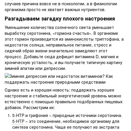
случаев причина вовсе не в психологии, а в физиологии
организма просто не хватает важных нутриентов.
Разгадываем загадку плохого настроения
Уменьшение количества солнечного света уменьшает
выработку серотонина, «гормона счастья». В организме
этот гормон производится из
аминокислоты
триптофана, а
недостаток солнца, неправильное питание, стресс и
сидячий образ жизни значительно замедляют этот
процесс. Добавьте сюда дефицит витамина D, магния и
хроническую усталость, и вы получаете типичную картину
зимней апатии или депрессии.
Однако есть и хорошая новость: поддержать хорошее
настроение и стабильный энергетический уровень можно
естественно с помощью правильно подобранных пищевых
добавок. Рассмотрим их:
5-HTP и грифония – природные источники серотонина.
5-HTP
– это соединение, необходимое организму для
синтеза серотонина. Чаще ее получают из экстракта