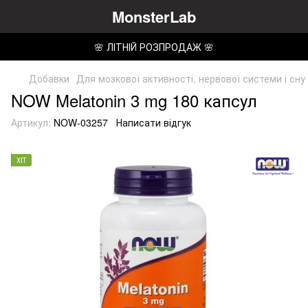
MonsterLab
🌸 ЛІТНІЙ РОЗПРОДАЖ 🌸
Добавки
Для мозкової активності, нервової системи і сну
NOW Melatonin 3 mg 180 капсул
Артикул:
NOW-03257
Написати відгук
ХІТ