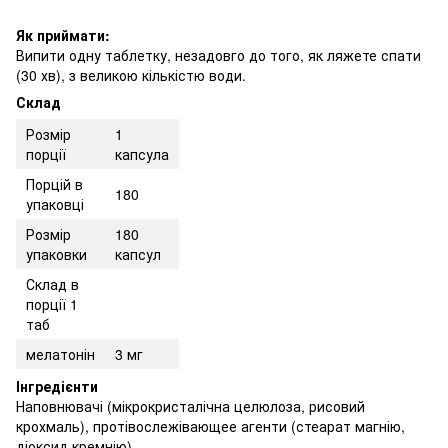
Як приймати:
Випити одну таблетку, незадовго до того, як ляжете спати
(30 хв), з великою кількістю води.
Склад
Розмір
1
порції
капсула
Порцій в
180
упаковці
Розмір
180
упаковки
капсул
Склад в
порції 1
таб
мелатонін
3 мг
Інгредієнти
Наповнювачі (мікрокристалічна целюлоза, рисовий
крохмаль), протівослежівающее агенти (стеарат магнію,
діоксид кремнію).