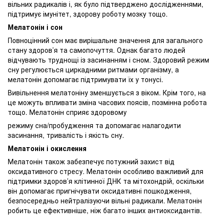
вільних радикалів і, як було підтверджено дослідженнями,
підтримує імунітет, здорову роботу мозку тощо.
Мелатонін і сон
Повноцінний сон має вирішальне значення для загального
стану здоров’я та самопочуття. Однак багато людей
відчувають труднощі із засинанням і сном. Здоровий режим
сну регулюється циркадними ритмами організму, а
мелатонін допомагає підтримувати їх у тонусі.
Вивільнення мелатоніну зменшується з віком. Крім того, на
це можуть впливати зміна часових поясів, позмінна робота
тощо. Мелатонін сприяє здоровому
режиму сна/пробудження та допомагає налагодити
засинання, тривалість і якість сну.
Мелатонін і окислення
Мелатонін також забезпечує потужний захист від
оксидативного стресу. Мелатонін особливо важливий для
підтримки здоров’я клітинної ДНК та мітохондрій, оскільки
він допомагає пригнічувати оксидативні пошкодження,
безпосередньо нейтралізуючи вільні радикали. Мелатонін
робить це ефективніше, ніж багато інших антиоксидантів.