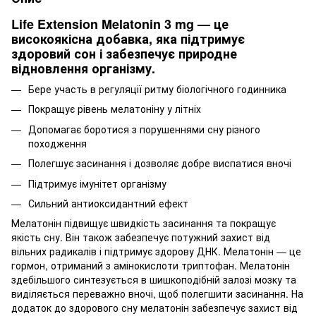
Life Extension Melatonin 3 mg — це
високоякісна добавка, яка підтримує
здоровий сон і забезпечує природне
відновлення організму.
Бере участь в регуляції ритму біологічного годинника
Покращує рівень мелатоніну у літніх
Допомагає боротися з порушеннями сну різного
походження
Полегшує засинання і дозволяє добре виспатися вночі
Підтримує імунітет організму
Сильний антиоксидантний ефект
Мелатонін підвищує швидкість засинання та покращує
якість сну. Він також забезпечує потужний захист від
вільних радикалів і підтримує здорову ДНК. Мелатонін — це
гормон, отриманий з амінокислоти триптофан. Мелатонін
здебільшого синтезується в шишкоподібній залозі мозку та
виділяється переважно вночі, щоб полегшити засинання. На
додаток до здорового сну мелатонін забезпечує захист від