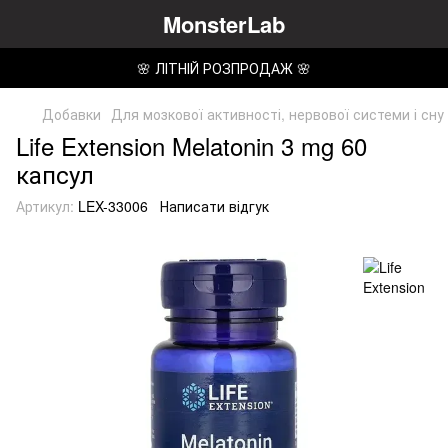
MonsterLab
🌸 ЛІТНІЙ РОЗПРОДАЖ 🌸
Добавки
Для мозкової активності, нервової системи і сну
Life Extension Melatonin 3 mg 60
капсул
Артикул:
LEX-33006
Написати відгук