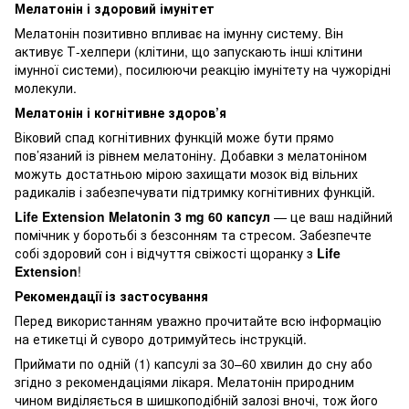
Мелатонін і здоровий імунітет
Мелатонін позитивно впливає на імунну систему. Він
активує Т-хелпери (клітини, що запускають інші клітини
імунної системи), посилюючи реакцію імунітету на чужорідні
молекули.
Мелатонін і когнітивне здоров’я
Віковий спад когнітивних функцій може бути прямо
пов’язаний із рівнем мелатоніну. Добавки з мелатоніном
можуть достатньою мірою захищати мозок від вільних
радикалів і забезпечувати підтримку когнітивних функцій.
Life Extension Melatonin 3 mg 60 капсул
— це ваш надійний
помічник у боротьбі з безсонням та стресом. Забезпечте
собі здоровий сон і відчуття свіжості щоранку з
Life
Extension
!
Рекомендації із застосування
Перед використанням уважно прочитайте всю інформацію
на етикетці й суворо дотримуйтесь інструкцій.
Приймати по одній (1) капсулі за 30–60 хвилин до сну або
згідно з рекомендаціями лікаря. Мелатонін природним
чином виділяється в шишкоподібній залозі вночі, тож його