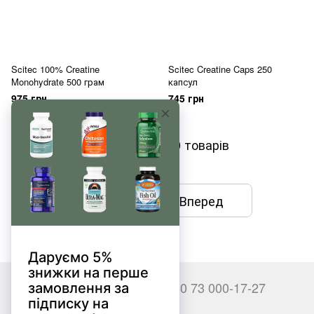
Scitec 100% Creatine
Scitec Creatine Caps 250
Monohydrate 500 грам
капсул
975 грн
745 грн
Показати ще 20 товарів
Назад
Вперед
1
з 3
+380 66 000-17-27
+380 73 000-17-27
Контакти