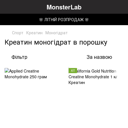
MonsterLab
🌸 ЛІТНІЙ РОЗПРОДАЖ 🌸
Спорт
Креатин
Моногідрат
Креатин моногідрат в порошку
Фільтр
За назвою
ХІТ