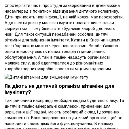
Спостерігати часті простудні захворювання в дітей можна
насамперед з початком відвідування дитячого колективу.
Діти приносять нові інфекції, на якій кожен має перехворіти.
А до шести років у малюків імунітет взагалі лише тільки
формується. Тому більшість збудників хвороб для нього
нові. Для такої ситуації передбачені особливі дитячі
вітаміни для зміцнення імунітету. Купити в Києві чи іншому
місті України їх можна через наш магазин. Ви обов'язково
оціните високу якість наших товарів і гідний рівень
обслуговування. А такі вітаміни нададуть організмові
малюка силу, щоб адаптуватися до різноманітних
хвороботворних мікробів, зростати міцним і здоровим.
Як діють на дитячий організм вітаміни для
імунітету?
Такі речовини насправді необхідні людям будь-якого віку. Та
дитячі вітаміно-мінеральні комплекси
, призначені для
вирішення цієї задачі, мають особливий склад і дозування
компонентів. Вони розраховані на дитячий організм, щоб не
нашкодити своєю дією його функціонуванню. В нашому