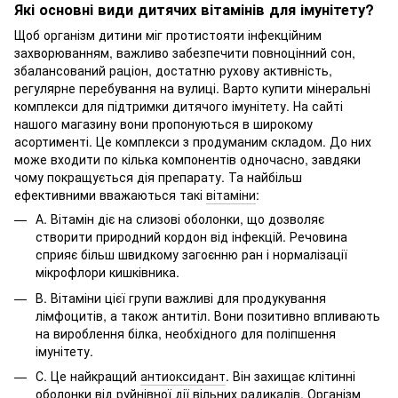
Які основні види дитячих вітамінів для імунітету?
Щоб організм дитини міг протистояти інфекційним
захворюванням, важливо забезпечити повноцінний сон,
збалансований раціон, достатню рухову активність,
регулярне перебування на вулиці. Варто купити мінеральні
комплекси для підтримки дитячого імунітету. На сайті
нашого магазину вони пропонуються в широкому
асортименті. Це комплекси з продуманим складом. До них
може входити по кілька компонентів одночасно, завдяки
чому покращується дія препарату. Та найбільш
ефективними вважаються такі
вітаміни
:
А. Вітамін діє на слизові оболонки, що дозволяє
створити природний кордон від інфекцій. Речовина
сприяє більш швидкому загоєнню ран і нормалізації
мікрофлори кишківника.
В. Вітаміни цієї групи важливі для продукування
лімфоцитів, а також антитіл. Вони позитивно впливають
на вироблення білка, необхідного для поліпшення
імунітету.
С. Це найкращий
антиоксидант
. Він захищає клітинні
оболонки від руйнівної дії вільних радикалів. Організм