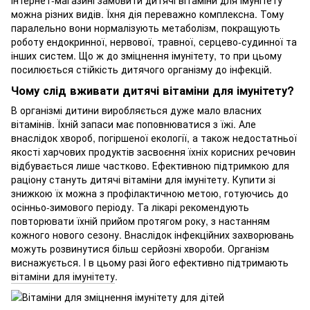
інтернет-магазині замовити дитячі вітаміни для імунітету
можна різних видів. Їхня дія переважно комплексна. Тому
паралельно вони нормалізують метаболізм, покращують
роботу ендокринної, нервової, травної, серцево-судинної та
інших систем. Що ж до зміцнення імунітету, то при цьому
посилюється стійкість дитячого організму до інфекцій.
Чому слід вживати дитячі вітаміни для імунітету?
В організмі дитини виробляється дуже мало власних
вітамінів. Їхній запаси має поповнюватися з їжі. Але
внаслідок хвороб, погіршеної екології, а також недостатньої
якості харчових продуктів засвоєння їхніх корисних речовин
відбувається лише частково. Ефективною підтримкою для
раціону стануть дитячі вітаміни для імунітету. Купити зі
знижкою їх можна з профілактичною метою, готуючись до
осінньо-зимового періоду. Та лікарі рекомендують
повторювати їхній прийом протягом року, з настанням
кожного нового сезону. Внаслідок інфекційних захворювань
можуть розвинутися більш серйозні хвороби. Організм
виснажується. І в цьому разі його ефективно підтримають
вітаміни для імунітету
.