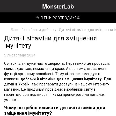
MonsterLab
🌸 ЛІТНІЙ РОЗПРОДАЖ 🌸
Блог
Як вибрати добавку
Дитячі вітаміни для зміцнення і
Дитячі вітаміни для зміцнення
імунітету
5 листопада 2024
Сучасні діти дуже часто хворіють. Переважно це простуди,
яким, здається, немає кінця-краю. А все тому, що захисні
функції організму ослаблені. Тому лікарі рекомендують
вживати
добавки й вітаміни для зміцнення імунітету. Для
дітей в Україні
такі препарати доступні в нашому інтернет-
магазині. Це продукція провідних виробників світу з
гарантією оригінальності, яку ми пропонуємо на вигідних
умовах.
Чому потрібно вживати дитячі вітаміни для
зміцнення імунітету?