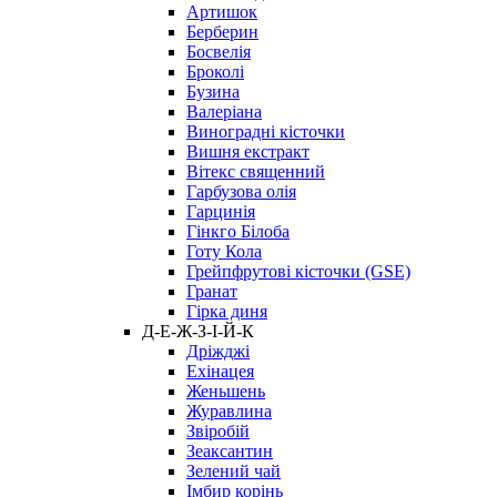
Артишок
Берберин
Босвелія
Броколі
Бузина
Валеріана
Виноградні кісточки
Вишня екстракт
Вітекс священний
Гарбузова олія
Гарцинія
Гінкго Білоба
Готу Кола
Грейпфрутові кісточки (GSE)
Гранат
Гірка диня
Д-Е-Ж-З-І-Й-К
Дріжджі
Ехінацея
Женьшень
Журавлина
Звіробій
Зеаксантин
Зелений чай
Імбир корінь