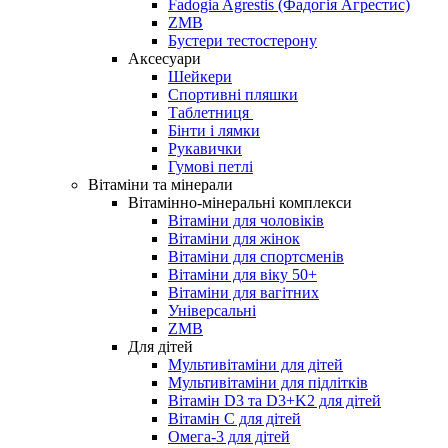
Fadogia Agrestis (Фадогія Агрестис)
ZMB
Бустери тестостерону
Аксесуари
Шейкери
Спортивні пляшки
Таблетниця
Бінти і лямки
Рукавички
Гумові петлі
Вітаміни та мінерали
Вітамінно-мінеральні комплекси
Вітаміни для чоловіків
Вітаміни для жінок
Вітаміни для спортсменів
Вітаміни для віку 50+
Вітаміни для вагітних
Універсальні
ZMB
Для дітей
Мультивітаміни для дітей
Мультивітаміни для підлітків
Вітамін D3 та D3+K2 для дітей
Вітамін С для дітей
Омега-3 для дітей