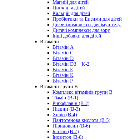
Магній для дітей
Цинк для дітей
Кальцій для дітей
Пробіотики та Ензими для дітей
Дитячі комплекси для імунітету
Дитячі комплекси для зору
Інші добавки для дітей
Вітаміни
Вітамін А
Вітамін С
Вітамін D
Вітамін D3 + K-2
Вітамін Е
Вітамін К
Вітамін P
Вітаміни групи B
Комплекс вітамінів групи В
Тіамін (B-1)
Рибофлавін (В-2)
Ніацин (B-3)
Холін (В-4)
Пантотенова кислота (B-5)
Піридоксин (B-6)
Біотин (B-7)
Інозитол (B-8)