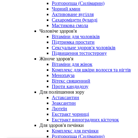
Розторопша (Силімарин)
Чорний кмин
Активоване вугілля
Сахароміцети буларді
Мастикова смола
Чоловіче здоров'я
Вітаміни для чоловіків
Підтримка простати
Сексуальне здоров'я чоловіків
Підвищення тестостерону
Жіноче здоров'я
Вітаміни для жінок
Комплекс для шкіри волосся та нігтів
Менопауза
Вітекс священний
Проти кандидозу
Для поліпшення зору
Астаксантин
Зеаксантин
Лютеїн
Екстракт чорниці
Екстракт виноградних кісточок
Для здоров'я печінки
Комплекс для печінки
Розторопша (Силімарин)