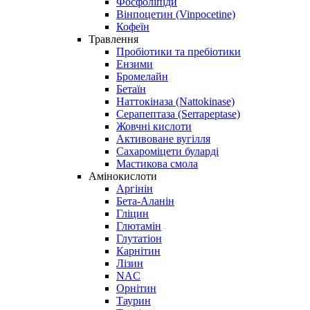
Фосфоліпіди
Вінпоцетин (Vinpocetine)
Кофеїн
Травлення
Пробіотики та пребіотики
Ензими
Бромелайн
Бетаїн
Наттокіназа (Nattokinase)
Серапептаза (Serrapeptase)
Жовчні кислоти
Активоване вугілля
Сахароміцети буларді
Мастикова смола
Амінокислоти
Аргінін
Бета-Аланін
Гліцин
Глютамін
Глутатіон
Карнітин
Лізин
NAC
Орнітин
Таурин