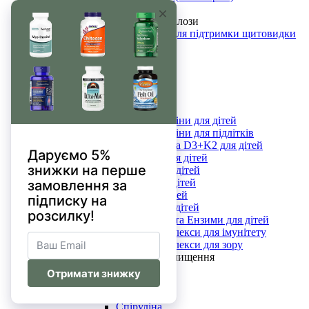
SAM-e
Для щитовидної залози
Комплекси для підтримки щитовидки
Йод
Селен
L-Тирозин
Ашваганда
Цинк
Добавки для дітей
Мультивітаміни для дітей
Мультивітаміни для підлітків
Вітамін D3 та D3+K2 для дітей
Вітамін С для дітей
Омега-3 для дітей
Магній для дітей
Цинк для дітей
Кальцій для дітей
Пробіотики та Ензими для дітей
Дитячі комплекси для імунітету
Дитячі комплекси для зору
Детоксикація та очищення
Комплекси
Хлорофіл
Псиліум
Спіруліна