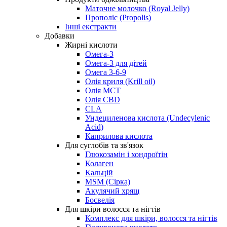
Маточне молочко (Royal Jelly)
Прополіс (Propolis)
Інші екстракти
Добавки
Жирні кислоти
Омега-3
Омега-3 для дітей
Омега 3-6-9
Олія криля (Krill oil)
Олія МСТ
Олія CBD
CLA
Ундециленова кислота (Undecylenic
Acid)
Каприлова кислота
Для суглобів та зв'язок
Глюкозамін і хондроїтін
Колаген
Кальцій
MSM (Сірка)
Акулячий хрящ
Босвелія
Для шкіри волосся та нігтів
Комплекс для шкіри, волосся та нігтів