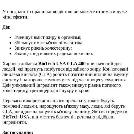
У поєднанні з правильною дієтою ви можете отримати дуже
чіткі ефекти.
Дія:
Зменшує вміст жиру в організмі;
Збільшує вміст м'язової маси тіла.
Знижує рівень холестерину;
Захищає від вільних радикалів кисню.
Харчова добавка
BioTech USA CLA 400
призначений для
людей, які прагнуть позбутися від зайвого жиру. Кон'юговані
лінолева кислота (CLA) робить позитивний вплив на імунну
систему і на хороше самопочуття під час процесу схуднення.
Цей унікальний інгредієнт також знижує рівень поганого
холестерину, тригліцеридів і цукру в крові.
Переваги використання цього препарату також будуть
помічені людьми, нарощують м'язову масу. люди, які беруть
CLA, швидше нарощують м'язову тканину. Як і всі продукти
BioTech USA, він містить безпечні і ретельно підібрані
інгредієнти.
Застосування: