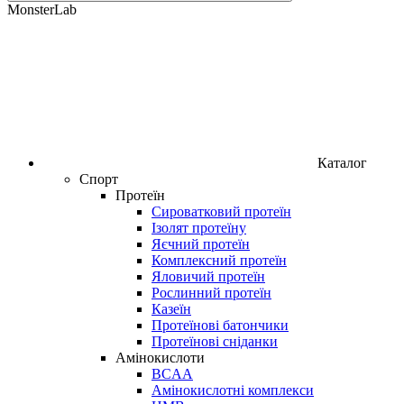
MonsterLab
Каталог
Спорт
Протеїн
Сироватковий протеїн
Ізолят протеїну
Яєчний протеїн
Комплексний протеїн
Яловичий протеїн
Рослинний протеїн
Казеїн
Протеїнові батончики
Протеїнові сніданки
Амінокислоти
BCAA
Амінокислотні комплекси