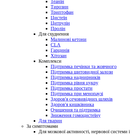
Теанін
Тирозин
Триптофан
Цистеїн
Цитрулін
Пролін
Для схуднення
Малинові кетони
CLA
Гарцинія
Хітозан
Комплекси
Підтримка печінки та жовчного
Підтримка щитовидної залози
Підтримка наднирників
Підтримка рівня цукру
Підтримка простати
Підтримка при менопаузі
Здоров'я сечовивідних шляхів
Здоров'я кишківника
Очищення та підтримка
Зниження гомоцистеїну
Для тварин
За симптомами
Для мозкової активності, нервової системи і