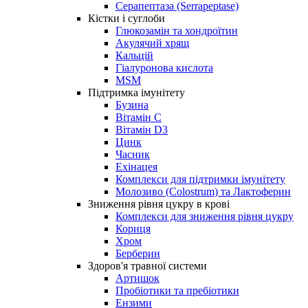
Серапептаза (Serrapeptase)
Кістки і суглоби
Глюкозамін та хондроїтин
Акулячий хрящ
Кальцій
Гіалуронова кислота
MSM
Підтримка імунітету
Бузина
Вітамін С
Вітамін D3
Цинк
Часник
Ехінацея
Комплекси для підтримки імунітету
Молозиво (Colostrum) та Лактоферин
Зниження рівня цукру в крові
Комплекси для зниження рівня цукру
Кориця
Хром
Берберин
Здоров'я травної системи
Артишок
Пробіотики та пребіотики
Ензими