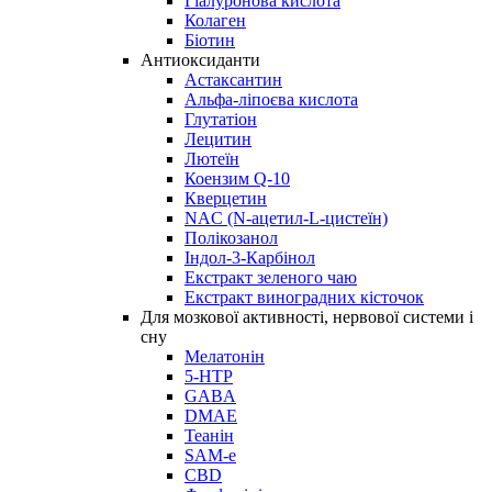
Гіалуронова кислота
Колаген
Біотин
Антиоксиданти
Астаксантин
Альфа-ліпоєва кислота
Глутатіон
Лецитин
Лютеїн
Коензим Q-10
Кверцетин
NAC (N-ацетил-L-цистеїн)
Полікозанол
Індол-3-Карбінол
Екстракт зеленого чаю
Екстракт виноградних кісточок
Для мозкової активності, нервової системи і
сну
Мелатонін
5-HTP
GABA
DMAE
Теанін
SAM-e
CBD