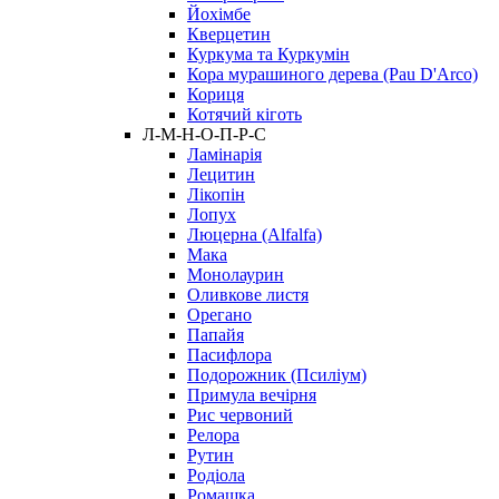
Йохімбе
Кверцетин
Куркума та Куркумін
Кора мурашиного дерева (Pau D'Arco)
Кориця
Котячий кіготь
Л-М-Н-О-П-Р-С
Ламінарія
Лецитин
Лікопін
Лопух
Люцерна (Alfalfa)
Мака
Монолаурин
Оливкове листя
Орегано
Папайя
Пасифлора
Подорожник (Псиліум)
Примула вечірня
Рис червоний
Релора
Рутин
Родіола
Ромашка