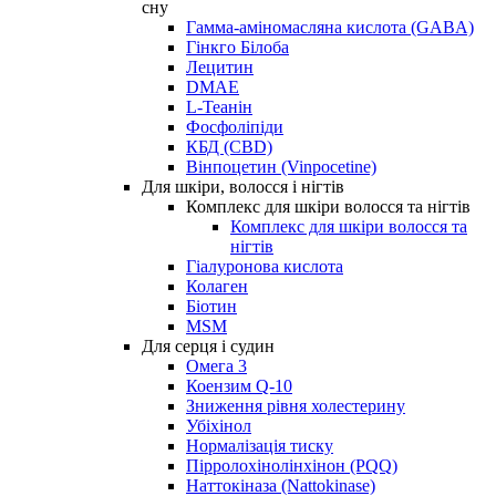
сну
Гамма-аміномасляна кислота (GABA)
Гінкго Білоба
Лецитин
DMAE
L-Теанін
Фосфоліпіди
КБД (CBD)
Вінпоцетин (Vinpocetine)
Для шкіри, волосся і нігтів
Комплекс для шкіри волосся та нігтів
Комплекс для шкіри волосся та
нігтів
Гіалуронова кислота
Колаген
Біотин
MSM
Для серця і судин
Омега 3
Коензим Q-10
Зниження рівня холестерину
Убіхінол
Нормалізація тиску
Пірролохінолінхінон (PQQ)
Наттокіназа (Nattokinase)