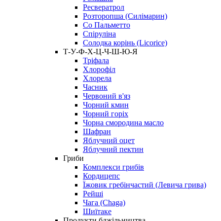
Ресвератрол
Розторопша (Силімарин)
Со Пальметто
Спіруліна
Солодка корінь (Licorice)
Т-У-Ф-Х-Ц-Ч-Ш-Ю-Я
Тріфала
Хлорофіл
Хлорела
Часник
Червоний в'яз
Чорний кмин
Чорний горіх
Чорна смородина масло
Шафран
Яблучний оцет
Яблучний пектин
Гриби
Комплекси грибів
Кордицепс
Їжовик гребінчастий (Левича грива)
Рейші
Чага (Chaga)
Шиїтаке
Продукти бджільництва