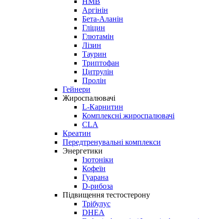
HMB
Аргінін
Бета-Аланін
Гліцин
Глютамін
Лізин
Таурин
Триптофан
Цитрулін
Пролін
Гейнери
Жироспалювачі
L-Карнитин
Комплексні жироспалювачі
CLA
Креатин
Передтренувальні комплекси
Энергетики
Ізотоніки
Кофеїн
Гуарана
D-рибоза
Підвищення тестостерону
Трібулус
DHEA