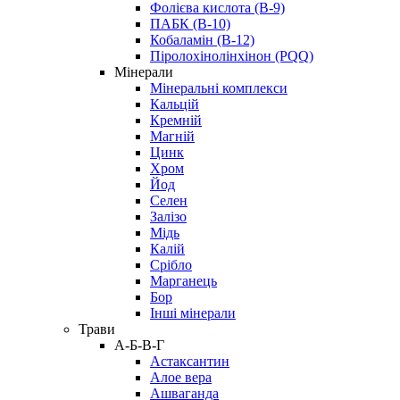
Фолієва кислота (B-9)
ПАБК (В-10)
Кобаламін (B-12)
Піролохінолінхінон (PQQ)
Мінерали
Мінеральні комплекси
Кальцій
Кремній
Магній
Цинк
Хром
Йод
Селен
Залізо
Мідь
Калій
Срібло
Марганець
Бор
Інші мінерали
Трави
А-Б-В-Г
Астаксантин
Алое вера
Ашваганда