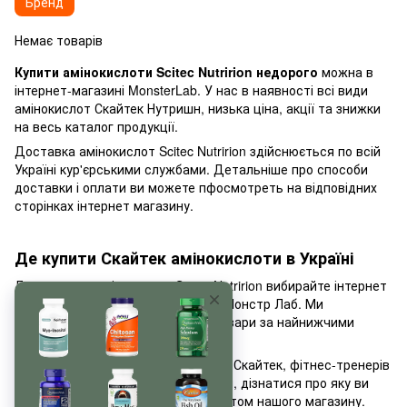
Бренд
Немає товарів
Купити амінокислоти Scitec Nutririon недорого
можна в
інтернет-магазині MonsterLab. У нас в наявності всі види
амінокислот Скайтек Нутришн, низька ціна, акції та знижки
на весь каталог продукції.
Доставка амінокислот Scitec Nutririon здійснюється по всій
Україні кур'єрськими службами. Детальніше про способи
доставки і оплати ви можете пфосмотреть на відповідних
сторінках інтернет магазину.
Де купити Скайтек амінокислоти в Україні
Для покупки амінокислот Scitec Nutririon вибирайте інтернет
магазин спортивного харчування Монстр Лаб. Ми
пропонуємо тільки високоякісні товари за найнижчими
цінами в Україні.
Для оптових покупців амінокислот Скайтек, фітнес-тренерів
і магазинів діють додаткові знижки, дізнатися про яку ви
можете, зв'язавшись з консультантом нашого магазину.