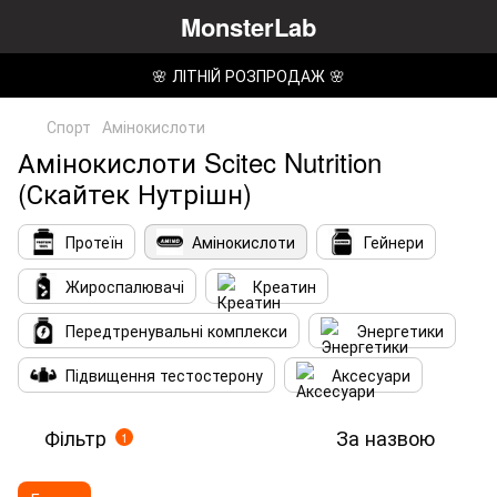
MonsterLab
🌸 ЛІТНІЙ РОЗПРОДАЖ 🌸
Спорт
Амінокислоти
Амінокислоти Scitec Nutrition
(Скайтек Нутрішн)
Протеїн
Амінокислоти
Гейнери
Жироспалювачі
Креатин
Передтренувальні комплекси
Энергетики
Підвищення тестостерону
Аксесуари
Фільтр
За назвою
1