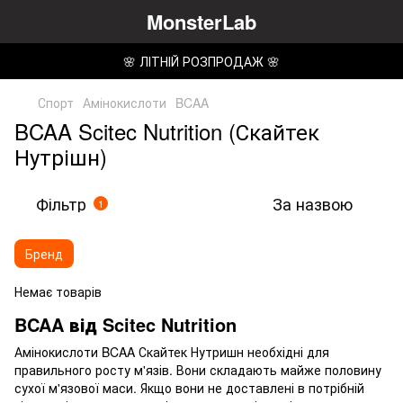
MonsterLab
🌸 ЛІТНІЙ РОЗПРОДАЖ 🌸
Спорт
Амінокислоти
BCAA
BCAA Scitec Nutrition (Скайтек
Нутрішн)
Фільтр
За назвою
1
Бренд
Немає товарів
BCAA від Scitec Nutrition
Амінокислоти BCAA Скайтек Нутришн необхідні для
правильного росту м'язів. Вони складають майже половину
сухої м'язової маси. Якщо вони не доставлені в потрібній