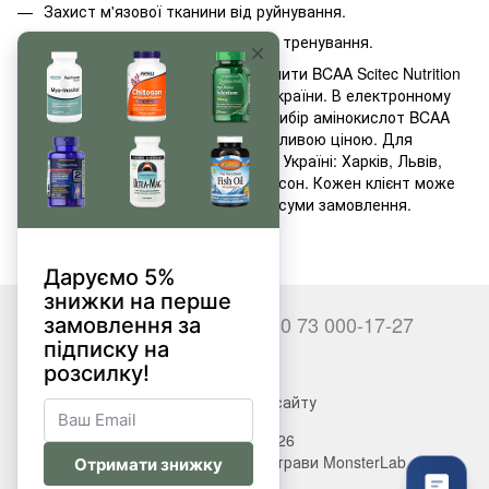
Захист м'язової тканини від руйнування.
Прискорення відновлення після тренування.
Наш інтернет-магазин пропонує купити BCAA Scitec Nutrition
з доставкою в Київ і в усі регіони України. В електронному
каталозі представлений широкий вибір амінокислот BCAA
бренду Скайтек Нутришн за привабливою ціною. Для
покупців передбачена доставка по Україні: Харків, Львів,
Маріуполь, Полтава, Миколаїв, Херсон. Кожен клієнт може
отримати знижку в залежності від суми замовлення.
+380 66 000-17-27
+380 73 000-17-27
Контакти
Повна версія сайту
© 2017—2026
Вітаміни, БАДи, добавки, трави MonsterLab