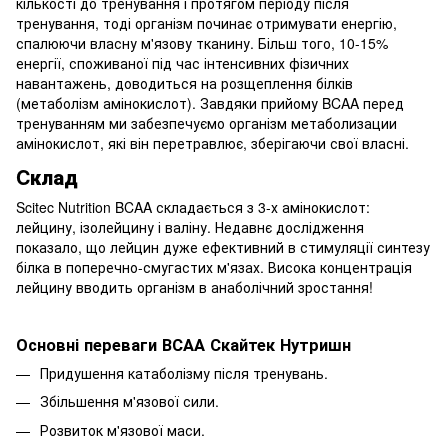
кількості до тренування і протягом періоду після
тренування, тоді організм починає отримувати енергію,
спалюючи власну м'язову тканину. Більш того, 10-15%
енергії, споживаної під час інтенсивних фізичних
навантажень, доводиться на розщеплення білків
(метаболізм амінокислот). Завдяки прийому BCAA перед
тренуванням ми забезпечуємо організм метаболизации
амінокислот, які він перетравлює, зберігаючи свої власні.
Cклад
Scitec Nutrition BCAA складається з 3-х амінокислот:
лейцину, ізолейцину і валіну. Недавнє дослідження
показало, що лейцин дуже ефективний в стимуляції синтезу
білка в поперечно-смугастих м'язах. Висока концентрація
лейцину вводить організм в анаболічний зростання!
Основні переваги ВСАА Скайтек Нутришн
Придушення катаболізму після тренувань.
Збільшення м'язової сили.
Розвиток м'язової маси.