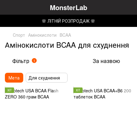
MonsterLab
🌸 ЛІТНІЙ РОЗПРОДАЖ 🌸
Спорт
Амінокислоти
BCAA
Амінокислоти BCAA для схуднення
Фільтр
За назвою
1
Мета
Для схуднення
ХІТ
ХІТ