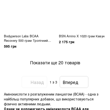
Bodyperson Labs BCAA
BSN Amino X 1020 грам Кавун
Recovery 500 грам Тропічний
2 175 грн
мікс
595 грн
Показати ще 20 товарів
Назад
Вперед
1
з 3
Амінокислоти з розгалуженим ланцюгом (BCAA) - одна з
найбільш популярних добавок, що використовуються
фізично активними людьми.
Однак чи допомагають амінокислоти BCAA для