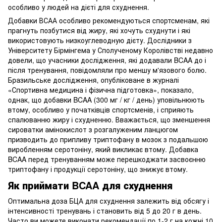
особливо у людей на дієті для схуднення.
Добавки ВСАА особливо рекомендуються спортсменам, які
прагнуть позбутися від жиру, які хочуть схуднути і які
використовують низкоуглеводную дієту. Дослідники з
Університету Бірмінгема у Сполученому Королівстві недавно
довели, що учасники дослідження, які додавали BCAA до і
після тренування, повідомляли про меншу м'язового болю.
Бразильське дослідження, опубліковане в журналі
«Спортивна медицина і фізична підготовка», показало,
однак, що добавки BCAA (300 мг / кг / день) уповільнюють
втому, особливо у початківців спортсменів, і сприяють
спалюванню жиру і схудненню. Вважається, що зменшення
сироватки амінокислот з розгалуженим ланцюгом
призводить до припливу триптофану в мозок з подальшою
виробленням серотоніну, який викликає втому. Добавка
BCAA перед тренуванням може перешкоджати засвоєнню
триптофану і продукції серотоніну, що знижує втому.
Як приймати BCAA для схуднення
Оптимальна доза БЦА для схуднення залежить від обсягу і
інтенсивності тренувань і становить від 5 до 20 г в день.
Часто ви можете виконати рекомендації по 1-2 г на кожні 10