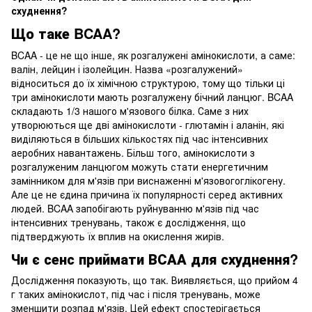
схуднення?
Що таке BCAA?
BCAA - це не що інше, як розгалужені амінокислоти, а саме:
валін, лейцин і ізолейцин. Назва «розгалужений»
відноситься до їх хімічною структурою, тому що тільки ці
три амінокислоти мають розгалужену бічний ланцюг. BCAA
складають 1/3 нашого м'язового білка. Саме з них
утворюються ще дві амінокислоти - глютамін і аланін, які
виділяються в більших кількостях під час інтенсивних
аеробних навантажень. Більш того, амінокислоти з
розгалуженим ланцюгом можуть стати енергетичним
замінником для м'язів при виснаженні м'язовогоглікогену.
Але це не єдина причина їх популярності серед активних
людей. BCAA запобігають руйнуванню м'язів під час
інтенсивних тренувань, також є дослідження, що
підтверджують їх вплив на окислення жирів.
Чи є сенс приймати ВСАА для схуднення?
Дослідження показують, що так. Виявляється, що прийом 4
г таких амінокислот, під час і після тренувань, може
зменшити розпад м'язів. Цей ефект спостерігається