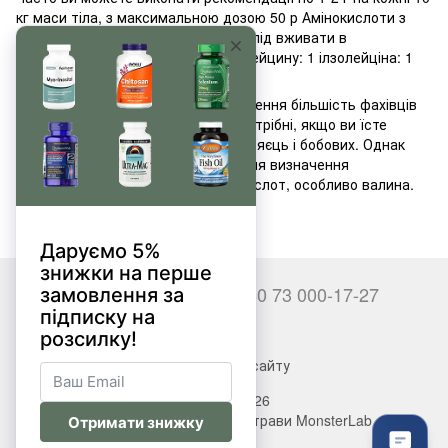
кг маси тіла, з максимальною дозою 50 р Амінокислоти з
розгалуженим ланцюгом завжди слід вживати в
правильному співвідношенні: 2-3 лейцину: 1 ілзолейціна: 1
валина.
На питання як пити bcaa для схуднення більшість фахівців
вважають, що добавки BCAA не потрібні, якщо ви їсте
досить м'яса, молочних продуктів, яєць і бобових. Однак
необхідні подальші дослідження для визначення
оптимальної дози окремих амінокислот, особливо валина.
+380 66 000-17-27
+380 73 000-17-27
Контакти
Повна версія сайту
© 2017—2026
Вітаміни, БАДи, добавки, трави MonsterLab