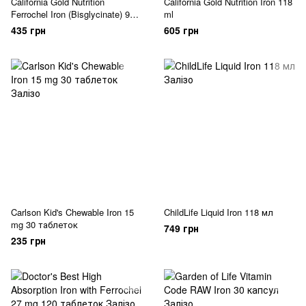
California Gold Nutrition
California Gold Nutrition Iron 118
Ferrochel Iron (Bisglycinate) 90
ml
капсул
435 грн
605 грн
Carlson Kid's Chewable Iron 15
ChildLife Liquid Iron 118 мл
mg 30 таблеток
749 грн
235 грн