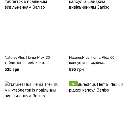
7
NaturesPlus Hema-Plex 30
NaturesPlus Hema-Plex 60
таблеток з повільним
капсул із швидким
вивільненням
вивільненням
525 грн
695 грн
ХІТ