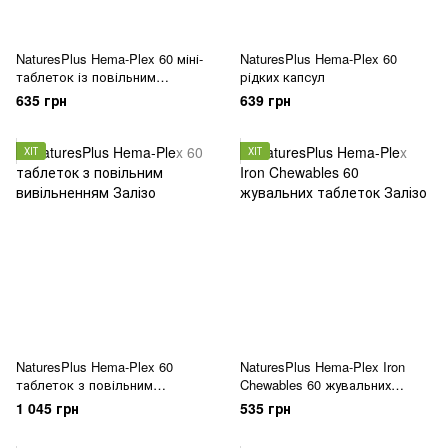
NaturesPlus Hema-Plex 60 міні-
NaturesPlus Hema-Plex 60
таблеток із повільним
рідких капсул
вивільненням
635 грн
639 грн
ХІТ
ХІТ
NaturesPlus Hema-Plex 60
NaturesPlus Hema-Plex Iron
таблеток з повільним
Chewables 60 жувальних
вивільненням
таблеток
1 045 грн
535 грн