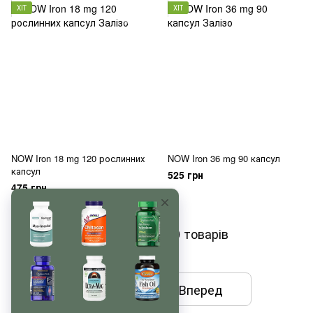
ХІТ
ХІТ
NOW Iron 18 mg 120 рослинних
NOW Iron 36 mg 90 капсул
капсул
525 грн
475 грн
Показати ще 20 товарів
Назад
Вперед
1
з 3