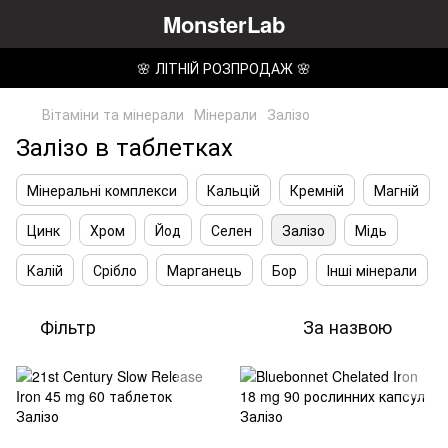
MonsterLab
🌸 ЛІТНІЙ РОЗПРОДАЖ 🌸
Вітаміни та мінерали
Мінерали
Залізо
Залізо в таблетках
Мінеральні комплекси
Кальцій
Кремній
Магній
Цинк
Хром
Йод
Селен
Залізо
Мідь
Калій
Срібло
Марганець
Бор
Інші мінерали
Фільтр
За назвою