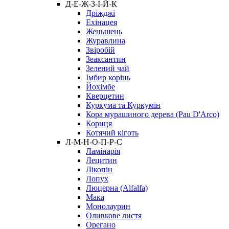
Д-Е-Ж-З-І-Й-К
Дріжджі
Ехінацея
Женьшень
Журавлина
Звіробій
Зеаксантин
Зелений чай
Імбир корінь
Йохімбе
Кверцетин
Куркума та Куркумін
Кора мурашиного дерева (Pau D'Arco)
Кориця
Котячий кіготь
Л-М-Н-О-П-Р-С
Ламінарія
Лецитин
Лікопін
Лопух
Люцерна (Alfalfa)
Мака
Монолаурин
Оливкове листя
Орегано