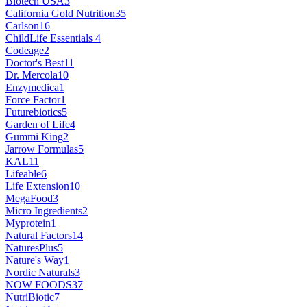
Biotech USA
3
California Gold Nutrition
35
Carlson
16
ChildLife Essentials
4
Codeage
2
Doctor's Best
11
Dr. Mercola
10
Enzymedica
1
Force Factor
1
Futurebiotics
5
Garden of Life
4
Gummi King
2
Jarrow Formulas
5
KAL
11
Lifeable
6
Life Extension
10
MegaFood
3
Micro Ingredients
2
Myprotein
1
Natural Factors
14
NaturesPlus
5
Nature's Way
1
Nordic Naturals
3
NOW FOODS
37
NutriBiotic
7