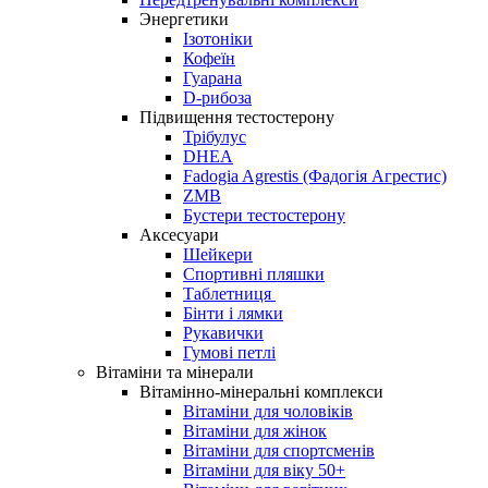
Энергетики
Ізотоніки
Кофеїн
Гуарана
D-рибоза
Підвищення тестостерону
Трібулус
DHEA
Fadogia Agrestis (Фадогія Агрестис)
ZMB
Бустери тестостерону
Аксесуари
Шейкери
Спортивні пляшки
Таблетниця
Бінти і лямки
Рукавички
Гумові петлі
Вітаміни та мінерали
Вітамінно-мінеральні комплекси
Вітаміни для чоловіків
Вітаміни для жінок
Вітаміни для спортсменів
Вітаміни для віку 50+