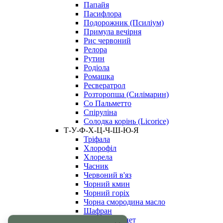
Папайя
Пасифлора
Подорожник (Псиліум)
Примула вечірня
Рис червоний
Релора
Рутин
Родіола
Ромашка
Ресвератрол
Розторопша (Силімарин)
Со Пальметто
Спіруліна
Солодка корінь (Licorice)
Т-У-Ф-Х-Ц-Ч-Ш-Ю-Я
Тріфала
Хлорофіл
Хлорела
Часник
Червоний в'яз
Чорний кмин
Чорний горіх
Чорна смородина масло
Шафран
Яблучний оцет