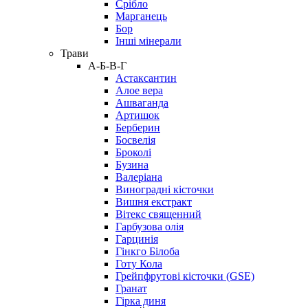
Срібло
Марганець
Бор
Інші мінерали
Трави
А-Б-В-Г
Астаксантин
Алое вера
Ашваганда
Артишок
Берберин
Босвелія
Броколі
Бузина
Валеріана
Виноградні кісточки
Вишня екстракт
Вітекс священний
Гарбузова олія
Гарцинія
Гінкго Білоба
Готу Кола
Грейпфрутові кісточки (GSE)
Гранат
Гірка диня