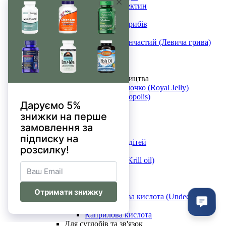
Яблучний пектин
Гриби
Комплекси грибів
Кордицепс
Їжовик гребінчастий (Левича грива)
Рейші
Чага (Chaga)
Шиїтаке
Продукти бджільництва
Маточне молочко (Royal Jelly)
Прополіс (Propolis)
Інші екстракти
Добавки
Жирні кислоти
Омега-3
Омега-3 для дітей
Омега 3-6-9
Олія криля (Krill oil)
Олія МСТ
Олія CBD
CLA
Ундециленова кислота (Undecylenic
Acid)
Каприлова кислота
Для суглобів та зв'язок