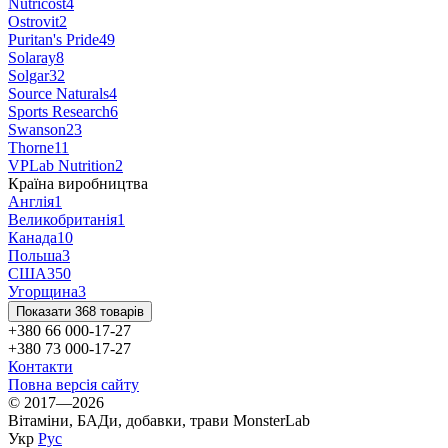
Nutricost
4
Ostrovit
2
Puritan's Pride
49
Solaray
8
Solgar
32
Source Naturals
4
Sports Research
6
Swanson
23
Thorne
11
VPLab Nutrition
2
Країна виробництва
Англія
1
Великобританія
1
Канада
10
Польша
3
США
350
Угорщина
3
Показати 368 товарів
+380 66 000-17-27
+380 73 000-17-27
Контакти
Повна версія сайту
© 2017—2026
Вітаміни, БАДи, добавки, трави MonsterLab
Укр
Рус