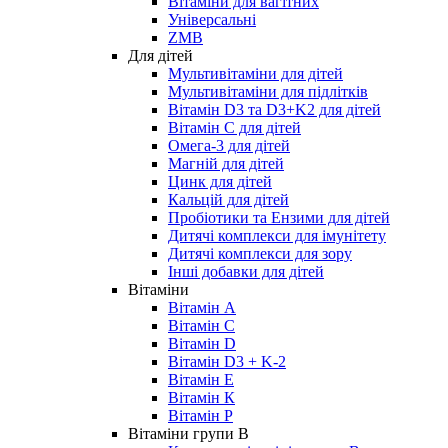
Вітаміни для вагітних
Універсальні
ZMB
Для дітей
Мультивітаміни для дітей
Мультивітаміни для підлітків
Вітамін D3 та D3+K2 для дітей
Вітамін С для дітей
Омега-3 для дітей
Магній для дітей
Цинк для дітей
Кальцій для дітей
Пробіотики та Ензими для дітей
Дитячі комплекси для імунітету
Дитячі комплекси для зору
Інші добавки для дітей
Вітаміни
Вітамін А
Вітамін С
Вітамін D
Вітамін D3 + K-2
Вітамін Е
Вітамін К
Вітамін P
Вітаміни групи B