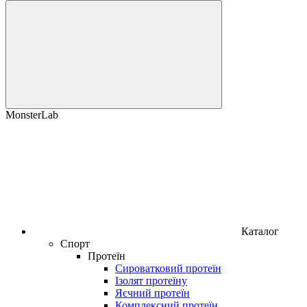
MonsterLab
Каталог
Спорт
Протеїн
Сироватковий протеїн
Ізолят протеїну
Яєчний протеїн
Комплексний протеїн