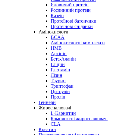
Яловичий протеїн
Рослинний протеїн
Казеїн
Протеїнові батончики
Протеїнові сніданки
Амінокислоти
BCAA
Амінокислотні комплекси
HMB
Аргінін
Бета-Аланін
Гліцин
Глютамін
Лізин
Таурин
Триптофан
Цитрулін
Пролін
Гейнери
Жироспалювачі
L-Карнитин
Комплексні жироспалювачі
CLA
Креатин
Передтренувальні комплекси