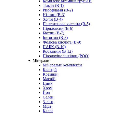
Комплекс вітамінів групи В
Тіамін (B-1)
Рибофлавін (В-2)
Ніацин (B-3)
Холін (В-4)
Пантотенова кислота (B-5)
Піридоксин (B-6)
Біотин (B-7)
Інозитол (B-8)
Фолієва кислота (B-9)
ПАБК (В-10)
Кобаламін (B-12)
Піролохінолінхінон (PQQ)
Мінерали
Мінеральні комплекси
Кальцій
Кремній
Магній
Цинк
Хром
Йод
Селен
Залізо
Мідь
Калій