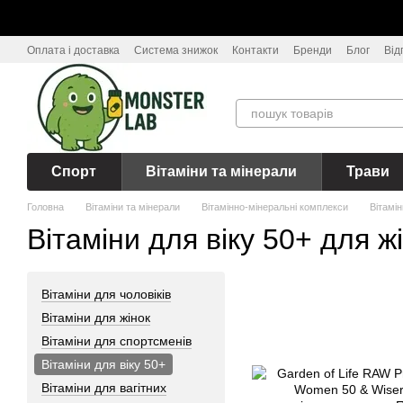
Перейти до основного контенту
Оплата і доставка
Система знижок
Контакти
Бренди
Блог
Від
Спорт
Вітаміни та мінерали
Трави
Головна
Вітаміни та мінерали
Вітамінно-мінеральні комплекси
Вітамін
Вітаміни для віку 50+ для ж
Вітаміни для чоловіків
Вітаміни для жінок
Вітаміни для спортсменів
Вітаміни для віку 50+
Вітаміни для вагітних