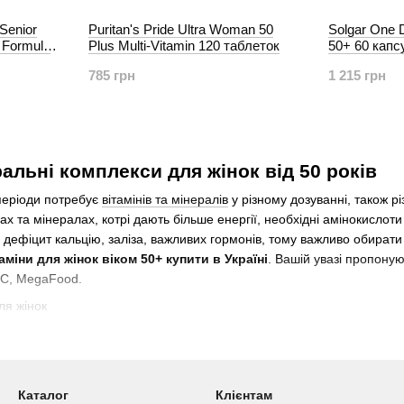
 Senior
Puritan's Pride Ultra Woman 50
Solgar One 
l Formula
Plus Multi-Vitamin 120 таблеток
50+ 60 капс
785 грн
1 215 грн
альні комплекси для жінок від 50 років
 періоди потребує
вітамінів та мінералів
у різному дозуванні, також рі
ах та мінералах, котрі дають більше енергії, необхідні амінокислоти 
ся дефіцит кальцію, заліза, важливих гормонів, тому важливо обират
аміни для жінок віком 50+ купити в Україні
. Вашій увазі пропону
GNC, MegaFood.
ні комплекси для жінок від 50 років
плексів вважається Puritan's Pride Ultra Woman 50 Plus, що відрі
Каталог
Клієнтам
дять вітаміни А, C, D, Е, К, а також мінерали та інші цінні сполуки: 