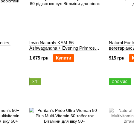
otics,
Irwin Naturals KSM-66
Natural Fac
Ashwagandha + Evening Primrose
вегетаріанс
60 рідких капсул
1 675 грн
Купити
915 грн
ХІТ
ORGANIC