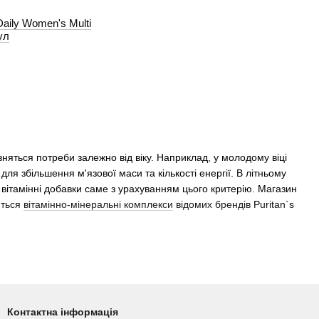
Daily Women's Multi
ул
зняться потреби залежно від віку. Наприклад, у молодому віці
для збільшення м'язової маси та кількості енергії. В літньому
и вітамінні добавки саме з урахуванням цього критерію. Магазин
ються
вітамінно-мінеральні комплекси
відомих брендів Puritan`s
зняється напрочуд збалансованим та багатим складом. До
Контактна інформація
тіамін, рибофлавін, ніацин, вітамін B–6,
фолієва кислота
, вітамін