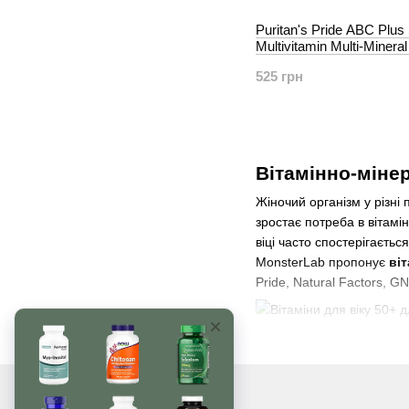
Puritan's Pride ABC Plus
Multivitamin Multi-Minera
120 таблеток
525 грн
Вітамінно-мінер
Жіночий організм у різні
зростає потреба в вітамін
віці часто спостерігаєть
MonsterLab пропонує
віт
Pride, Natural Factors, 
Потужні вітамін
Одним з найвідоміших ком
вітамінного комплексу вхо