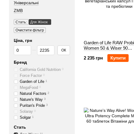
Універсальні
ZMB
Стать:
Для Жінок
Очистити фільтр
Ціна, грн
Garden of Life RAW Probi
Від Ціна, грн
До Ціна, грн
Women 50 & Wiser 90
ОК
вегетаріанських капсул
2 235 грн
Купити
Бренд
California Gold Nutrition
0
Force Factor
0
Garden of Life
1
MegaFood
0
Natural Factors
2
Nature's Way
3
Puritan's Pride
3
Solaray
0
Solgar
1
Стать
11