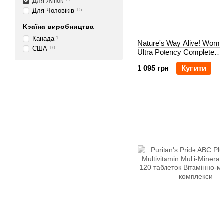
Для Жінок
Для Чоловіків
15
Країна виробництва
Канада
1
Nature's Way Alive! Wom
США
10
Ultra Potency Complete
Multivitamin 60 таблеток
1 095 грн
Купити