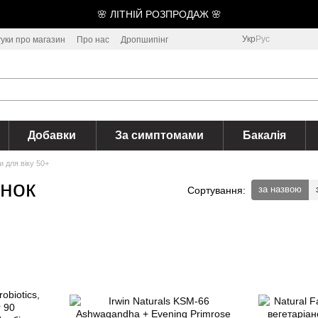
🌸 ЛІТНІЙ РОЗПРОДАЖ 🌸
Укр
Рус
гуки про магазин
Про нас
Дропшипінг
Добавки
За симптомами
Бакалія
и для віку 50+
інок
за назвою
Сортування: