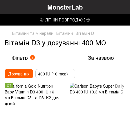
MonsterLab
🌸 ЛІТНІЙ РОЗПРОДАЖ 🌸
Вітаміни та мінерали
Вітаміни
Вітамін D
Вітамін D3 у дозуванні 400 МО
Фільтр
За назвою
1
Дозування
400 IU (10 mcg)
ХІТ