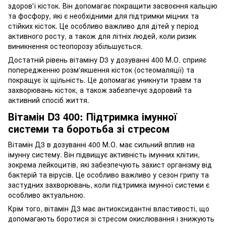
здоров'ї кісток. Він допомагає покращити засвоєння кальцію
та фосфору, які є необхідними для підтримки міцних та
стійких кісток. Це особливо важливо для дітей у період
активного росту, а також для літніх людей, коли ризик
виникнення остеопорозу збільшується.
Достатній рівень вітаміну D3 у дозуванні 400 М.О. сприяє
попередженню розм'якшення кісток (остеомаляції) та
покращує їх щільність. Це допомагає уникнути травм та
захворювань кісток, а також забезпечує здоровий та
активний спосіб життя.
Вітамін D3 400: Підтримка імунної
системи та боротьба зі стресом
Вітамін Д3 в дозуванні 400 М.О. має сильний вплив на
імунну систему. Він підвищує активність імунних клітин,
зокрема лейкоцитів, які забезпечують захист організму від
бактерій та вірусів. Це особливо важливо у сезон грипу та
застудних захворювань, коли підтримка імунної системи є
особливо актуальною.
Крім того, вітамін Д3 має антиоксидантні властивості, що
допомагають боротися зі стресом окислювання і знижують