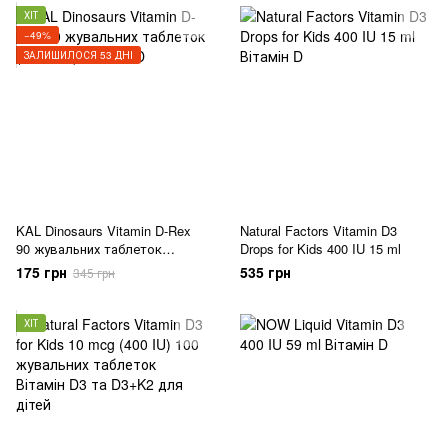
ХІТ
−49%
ЗАЛИШИЛОСЯ 53 ДНІ
KAL Dinosaurs Vitamin D-Rex
Natural Factors Vitamin D3
90 жувальних таблеток
Drops for Kids 400 IU 15 ml
(09.2026)
175 грн
535 грн
345 грн
ХІТ