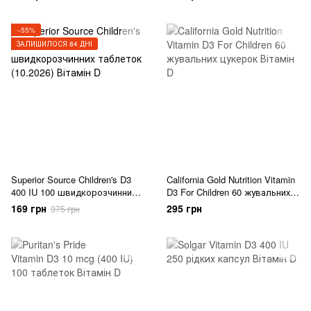
−55%
ЗАЛИШИЛОСЯ 84 ДНІ
Superior Source Children's D3
California Gold Nutrition Vitamin
400 IU 100 швидкорозчинних
D3 For Children 60 жувальних
таблеток (10.2026)
цукерок
169 грн
295 грн
375 грн