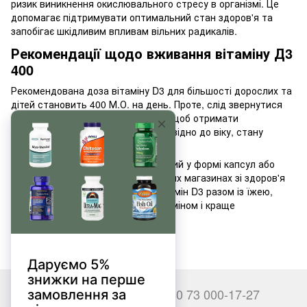
ризик виникнення окислювального стресу в організмі. Це
допомагає підтримувати оптимальний стан здоров'я та
запобігає шкідливим впливам вільних радикалів.
Рекомендації щодо вживання вітаміну Д3
400
Рекомендована доза вітаміну D3 для більшості дорослих та
дітей становить 400 М.О. на день. Проте, слід звернутися
до лікаря або фахівця зі здоров'я, щоб отримати
індивідуальну рекомендацію відповідно до віку, стану
здоров'я та потреб організму.
Вітамін D3 400 може бути придбаний у формі капсул або
таблеток в аптеках, спеціалізованих магазинах зі здоров'я
та онлайн. Найкраще вживати вітамін D3 разом із їжею,
оскільки він є жиророзчинним вітаміном і краще
засвоюється разом із жирами.
+380 66 000-17-27
+380 73 000-17-27