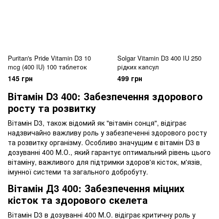
Puritan's Pride Vitamin D3 10
Solgar Vitamin D3 400 IU 250
mcg (400 IU) 100 таблеток
рідких капсул
145 грн
499 грн
Вітамін D3 400: Забезпечення здорового
росту та розвитку
Вітамін D3, також відомий як "вітамін сонця", відіграє
надзвичайно важливу роль у забезпеченні здорового росту
та розвитку організму. Особливо значущим є вітамін D3 в
дозуванні 400 М.О., який гарантує оптимальний рівень цього
вітаміну, важливого для підтримки здоров'я кісток, м'язів,
імунної системи та загального добробуту.
Вітамін Д3 400: Забезпечення міцних
кісток та здорового скелета
Вітамін D3 в дозуванні 400 М.О. відіграє критичну роль у