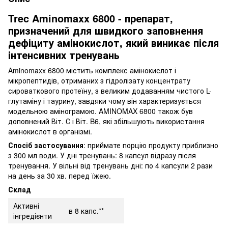
Trec Aminomaxx 6800 - препарат,
призначений для швидкого заповнення
дефіциту амінокислот, який виникає після
інтенсивних тренувань
Aminomaxx 6800 містить комплекс амінокислот і
мікропептидів, отриманих з гідролізату концентрату
сироваткового протеїну, з великим додаванням чистого L-
глутаміну і таурину, завдяки чому він характеризується
модельною амінограмою. AMINOMAX 6800 також був
доповнений Віт. С і Віт. B6, які збільшують використання
амінокислот в організмі.
Спосіб застосування
: приймате порцію продукту приблизно
з 300 мл води. У дні тренувань: 8 капсул відразу після
тренування. У вільні від тренувань дні: по 4 капсули 2 рази
на день за 30 хв. перед їжею.
Склад
Активні
в 8 капс.**
інгредієнти