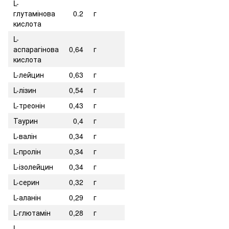
L-
глутамінова
0.2
г
кислота
L-
аспарагінова
0,64
г
кислота
L-лейцин
0,63
г
L-лізин
0,54
г
L-треонін
0,43
г
Таурин
0,4
г
L-валін
0,34
г
L-пролін
0,34
г
L-ізолейцин
0,34
г
L-серин
0,32
г
L-аланін
0,29
г
L-глютамін
0,28
г
L-