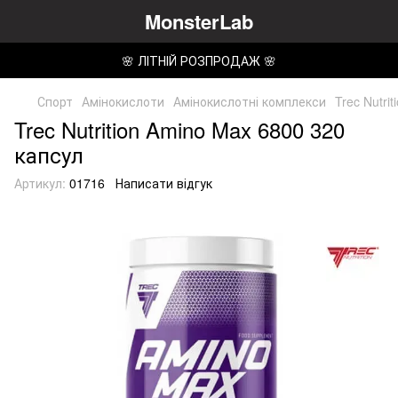
MonsterLab
🌸 ЛІТНІЙ РОЗПРОДАЖ 🌸
Спорт
Амінокислоти
Амінокислотні комплекси
Trec Nutri
Trec Nutrition Amino Max 6800 320
капсул
Артикул:
01716
Написати відгук