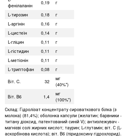
0,19
г
фенілаланін
L-тирозин
0,18
г
L-аргінін
0,16
г
L-цистеїн
0,14
г
L-гліцин
0,11
г
L-гістидин
0,11
г
L-метіонін
0,11
г
L-триптофан
0,08
г
мг
Віт. C.
32
(40%*)
мг
Віт. B6
1,4
(100%*)
Склад: Гідролізат концентрату сироваткового білка (з
молока) (81,4%); оболонка капсули (желатин; барвники -
титану діоксид, патентований синій V); антизлежувач -
магнієві солі жирних кислот; таурин; L-глутамін; віт. С (L-
аскорбінова кислота); віт. B6 (піридоксину гідрохлорид).