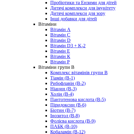
Пробіотики та Ензими для дітей
Дитячі комплекси для імунітету
Дитячі комплекси для зору
Інші добавки для дітей
Вітаміни
Вітамін А
Вітамін С
Вітамін D
Вітамін D3 + K-2
Вітамін Е
Вітамін К
Вітамін P
Вітаміни групи B
Комплекс вітамінів групи В
Тіамін (B-1)
Рибофлавін (В-2)
Ніацин (B-3)
Холін (В-4)
Пантотенова кислота (B-5)
Піридоксин (B-6)
Біотин (B-7)
Інозитол (B-8)
Фолієва кислота (B-9)
ПАБК (В-10)
Кобаламін (B-12)