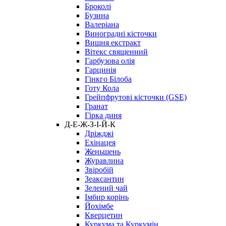
Броколі
Бузина
Валеріана
Виноградні кісточки
Вишня екстракт
Вітекс священний
Гарбузова олія
Гарцинія
Гінкго Білоба
Готу Кола
Грейпфрутові кісточки (GSE)
Гранат
Гірка диня
Д-Е-Ж-З-І-Й-К
Дріжджі
Ехінацея
Женьшень
Журавлина
Звіробій
Зеаксантин
Зелений чай
Імбир корінь
Йохімбе
Кверцетин
Куркума та Куркумін