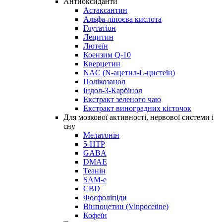
Антиоксиданти
Астаксантин
Альфа-ліпоєва кислота
Глутатіон
Лецитин
Лютеїн
Коензим Q-10
Кверцетин
NAC (N-ацетил-L-цистеїн)
Полікозанол
Індол-3-Карбінол
Екстракт зеленого чаю
Екстракт виноградних кісточок
Для мозкової активності, нервової системи і
сну
Мелатонін
5-HTP
GABA
DMAE
Теанін
SAM-e
CBD
Фосфоліпіди
Вінпоцетин (Vinpocetine)
Кофеїн