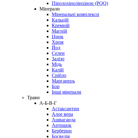
Піролохінолінхінон (PQQ)
Мінерали
Мінеральні комплекси
Кальцій
Кремній
Магній
Цинк
Хром
Йод
Селен
Залізо
Мідь
Калій
Срібло
Марганець
Бор
Інші мінерали
Трави
А-Б-В-Г
Астаксантин
Алое вера
Ашваганда
Артишок
Берберин
Босвелія