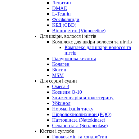
Лецитин
DMAE
L-Теанін
Фосфоліпіди
КБД (CBD)
Вінпоцетин (Vinpocetine)
Для шкіри, волосся і нігтів
Комплекс для шкіри волосся та нігтів
Комплекс для шкіри волосся та
нігтів
Гіалуронова кислота
Колаген
Біотин
MSM
Для серця і судин
Омега 3
Коензим Q-10
Зниження рівня холестерину
Убіхінол
Нормалізація тиску
Пірролохінолінхінон (PQQ)
Наттокіназа (Nattokinase)
Серапептаза (Serrapeptase)
Кістки і суглоби
Глюкозамін та хондроїтин