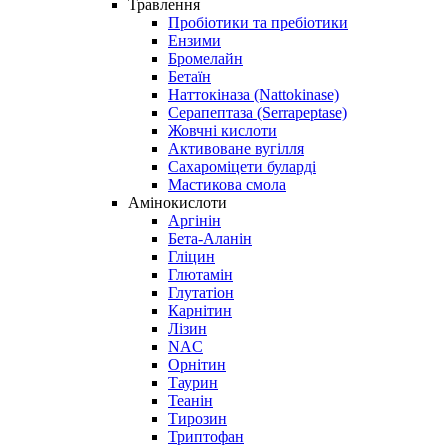
Травлення
Пробіотики та пребіотики
Ензими
Бромелайн
Бетаїн
Наттокіназа (Nattokinase)
Серапептаза (Serrapeptase)
Жовчні кислоти
Активоване вугілля
Сахароміцети буларді
Мастикова смола
Амінокислоти
Аргінін
Бета-Аланін
Гліцин
Глютамін
Глутатіон
Карнітин
Лізин
NAC
Орнітин
Таурин
Теанін
Тирозин
Триптофан