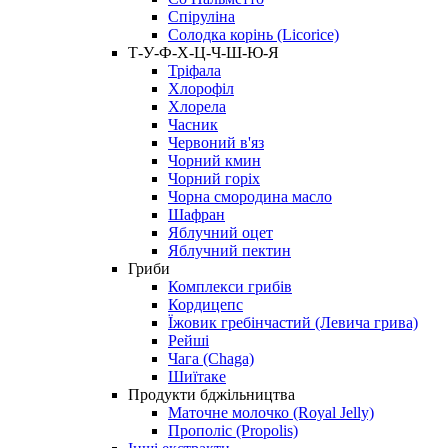
Спіруліна
Солодка корінь (Licorice)
Т-У-Ф-Х-Ц-Ч-Ш-Ю-Я
Тріфала
Хлорофіл
Хлорела
Часник
Червоний в'яз
Чорний кмин
Чорний горіх
Чорна смородина масло
Шафран
Яблучний оцет
Яблучний пектин
Гриби
Комплекси грибів
Кордицепс
Їжовик гребінчастий (Левича грива)
Рейші
Чага (Chaga)
Шиїтаке
Продукти бджільництва
Маточне молочко (Royal Jelly)
Прополіс (Propolis)