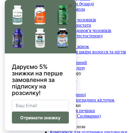
Сахароміцети буларді
Мастикова смола
Чоловіче здоров'я
Вітаміни для чоловіків
Підтримка простати
Сексуальне здоров'я чоловіків
Підвищення тестостерону
Жіноче здоров'я
Вітаміни для жінок
Комплекс для шкіри волосся та нігтів
Менопауза
Вітекс священний
Проти кандидозу
Для поліпшення зору
Астаксантин
Зеаксантин
Лютеїн
Екстракт чорниці
Екстракт виноградних кісточок
Для здоров'я печінки
Комплекс для печінки
Розторопша (Силімарин)
SAM-e
Для щитовидної залози
Комплекси для підтримки щитовидки