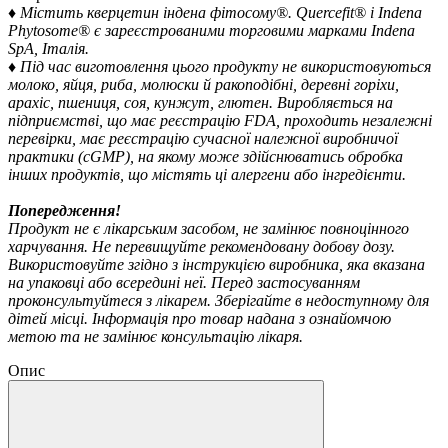
♦
Містить кверцетин індена фітосому®. Quercefit® і Indena
Phytosome® є зареєстрованими торговими марками Indena
SpA, Італія.
♦
Під час виготовлення цього продукту не використовуються
молоко, яйця, риба, молюски й ракоподібні, деревні горіхи,
арахіс, пшениця, соя, кунжут, глютен. Виробляється на
підприємстві, що має реєстрацію FDA, проходить незалежні
перевірки, має реєстрацію сучасної належної виробничої
практики (cGMP), на якому може здійснюватись обробка
інших продуктів, що містять ці алергени або інгредієнти.
Попередження!
Продукт не є лікарським засобом, не замінює повноцінного
харчування. Не перевищуйте рекомендовану добову дозу.
Використовуйте згідно з інструкцією виробника, яка вказана
на упаковці або всередині неї. Перед застосуванням
проконсультуйтеся з лікарем. Зберігайте в недоступному для
дітей місці. Інформація про товар надана з ознайомчою
метою та не замінює консультацію лікаря.
Опис