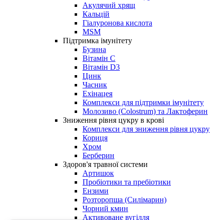
Акулячий хрящ
Кальцій
Гіалуронова кислота
MSM
Підтримка імунітету
Бузина
Вітамін С
Вітамін D3
Цинк
Часник
Ехінацея
Комплекси для підтримки імунітету
Молозиво (Colostrum) та Лактоферин
Зниження рівня цукру в крові
Комплекси для зниження рівня цукру
Кориця
Хром
Берберин
Здоров'я травної системи
Артишок
Пробіотики та пребіотики
Ензими
Розторопша (Силімарин)
Чорний кмин
Активоване вугілля