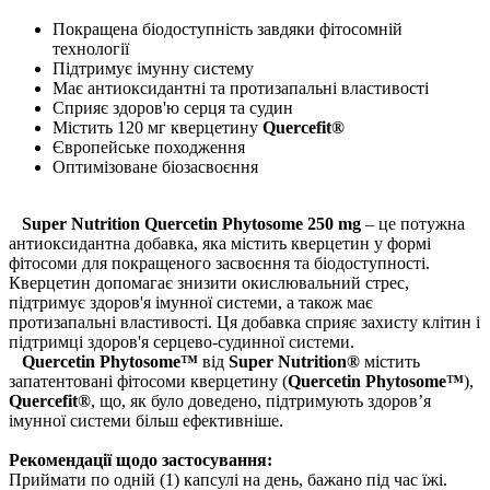
Покращена біодоступність завдяки фітосомній
технології
Підтримує імунну систему
Має антиоксидантні та протизапальні властивості
Сприяє здоров'ю серця та судин
Містить 120 мг кверцетину
Quercefit®
Європейське походження
Оптимізоване біозасвоєння
Super Nutrition Quercetin Phytosome 250 mg
– це потужна
антиоксидантна добавка, яка містить кверцетин у формі
фітосоми для покращеного засвоєння та біодоступності.
Кверцетин допомагає знизити окислювальний стрес,
підтримує здоров'я імунної системи, а також має
протизапальні властивості. Ця добавка сприяє захисту клітин і
підтримці здоров'я серцево-судинної системи.
Quercetin Phytosome™
від
Super Nutrition®
містить
запатентовані фітосоми кверцетину (
Quercetin Phytosome™
),
Quercefit®
, що, як було доведено, підтримують здоров’я
імунної системи більш ефективніше.
Рекомендації щодо застосування:
Приймати по одній (1) капсулі на день, бажано під час їжі.