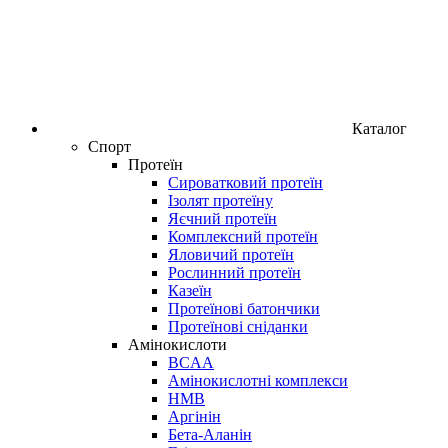
Каталог
Спорт
Протеїн
Сироватковий протеїн
Ізолят протеїну
Яєчний протеїн
Комплексний протеїн
Яловичий протеїн
Рослинний протеїн
Казеїн
Протеїнові батончики
Протеїнові сніданки
Амінокислоти
BCAA
Амінокислотні комплекси
HMB
Аргінін
Бета-Аланін