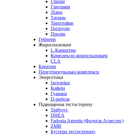
Гліцин
Глютамін
Лізин
Таурин
Триптофан
Цитрулін
Пролін
Гейнери
Жироспалювачі
L-Карнитин
Комплексні жироспалювачі
CLA
Креатин
Передтренувальні комплекси
Энергетики
Ізотоніки
Кофеїн
Гуарана
D-рибоза
Підвищення тестостерону
Трібулус
DHEA
Fadogia Agrestis (Фадогія Агрестис)
ZMB
Бустери тестостерону