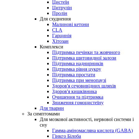
Цистеїн
Цитрулін
Пролін
Для схуднення
Малинові кетони
CLA
Гарцинія
Хітозан
Комплекси
Підтримка печінки та жовчного
Підтримка щитовидної залози
Підтримка наднирників
Підтримка рівня цукру
Підтримка простати
Підтримка при менопаузі
Здоров'я сечовивідних шляхів
Здоров'я кишківника
Очищення та підтримка
Зниження гомоцистеїну
Для тварин
За симптомами
Для мозкової активності, нервової системи і
сну
Гамма-аміномасляна кислота (GABA)
Гінкго Білоба