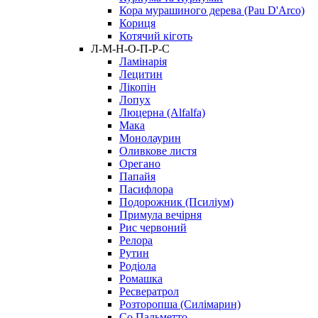
Кора мурашиного дерева (Pau D'Arco)
Кориця
Котячий кіготь
Л-М-Н-О-П-Р-С
Ламінарія
Лецитин
Лікопін
Лопух
Люцерна (Alfalfa)
Мака
Монолаурин
Оливкове листя
Орегано
Папайя
Пасифлора
Подорожник (Псиліум)
Примула вечірня
Рис червоний
Релора
Рутин
Родіола
Ромашка
Ресвератрол
Розторопша (Силімарин)
Со Пальметто