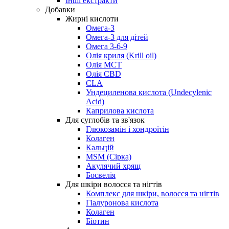
Інші екстракти
Добавки
Жирні кислоти
Омега-3
Омега-3 для дітей
Омега 3-6-9
Олія криля (Krill oil)
Олія МСТ
Олія CBD
CLA
Ундециленова кислота (Undecylenic
Acid)
Каприлова кислота
Для суглобів та зв'язок
Глюкозамін і хондроїтін
Колаген
Кальцій
MSM (Сірка)
Акулячий хрящ
Босвелія
Для шкіри волосся та нігтів
Комплекс для шкіри, волосся та нігтів
Гіалуронова кислота
Колаген
Біотин