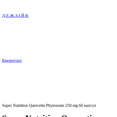
Д-Е-Ж-З-І-Й-К
Кверцетин
Super Nutrition Quercetin Phytosome 250 mg 60 капсул