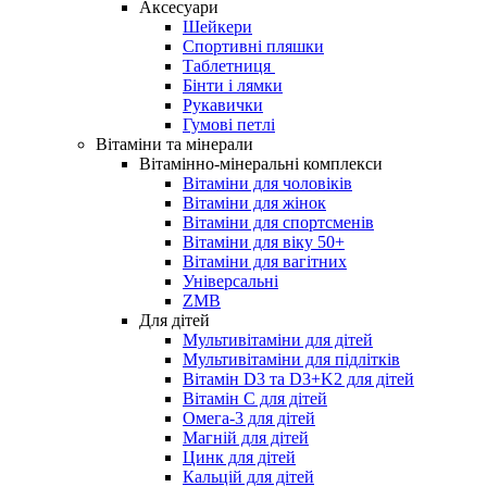
Аксесуари
Шейкери
Спортивні пляшки
Таблетниця
Бінти і лямки
Рукавички
Гумові петлі
Вітаміни та мінерали
Вітамінно-мінеральні комплекси
Вітаміни для чоловіків
Вітаміни для жінок
Вітаміни для спортсменів
Вітаміни для віку 50+
Вітаміни для вагітних
Універсальні
ZMB
Для дітей
Мультивітаміни для дітей
Мультивітаміни для підлітків
Вітамін D3 та D3+K2 для дітей
Вітамін С для дітей
Омега-3 для дітей
Магній для дітей
Цинк для дітей
Кальцій для дітей