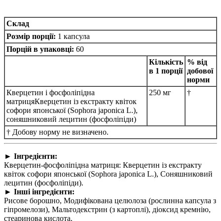
Склад
Розмір порції:
1 капсула
Порцій в упаковці:
60
Кількість
% від
в 1 порції
добової
норми
Кверцетин і фосфоліпідна
250 мг
†
матрицяКверцетин із екстракту квіток
софори японської (Sophora japonica L.),
соняшниковий лецитин (фосфоліпіди)
† Добову норму не визначено.
► Інгредієнти:
Кверцетин-фосфоліпідна матриця: Кверцетин із екстракту
квіток софори японської (Sophora japonica L.), Соняшниковий
лецитин (фосфоліпіди).
► Інші інгредієнти:
Рисове борошно, Модифікована целюлоза (рослинна капсула з
гіпромелози), Мальтодекстрин (з картоплі), діоксид кремнію,
стеаринова кислота.