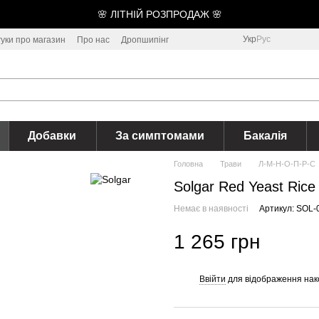
🌸 ЛІТНІЙ РОЗПРОДАЖ 🌸
Укр
Рус
гуки про магазин
Про нас
Дропшипінг
Добавки
За симптомами
Бакалія
Головна
Трави
Л-М-Н-О-П-Р-С
Solgar Red Yeast Ric
Немає в наявності
Артикул: SOL-
1 265 грн
Ввійти
для відображення нак
%