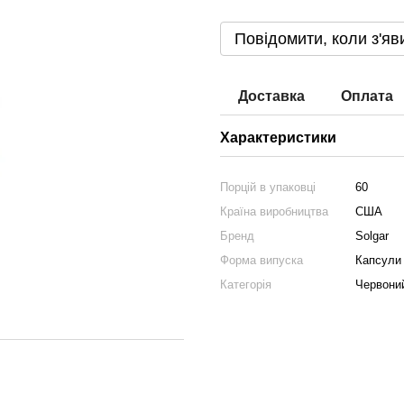
Повідомити, коли з'яв
Доставка
Оплата
Характеристики
Порцій в упаковці
60
Країна виробництва
США
Бренд
Solgar
Форма випуска
Капсули
Категорія
Червони