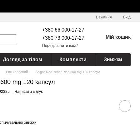
Бажання
Вхід
+380 66 000-17-27
Мій кошик
+380 73 000-17-27
Передзвонити вам?
Догляд за тілом
Комплекти
Знижки
Рис червоний
Solgar Red Yeast Rice 600 mg 120 капсул
e 600 mg 120 капсул
02325
Написати відгук
опичувальної знижки