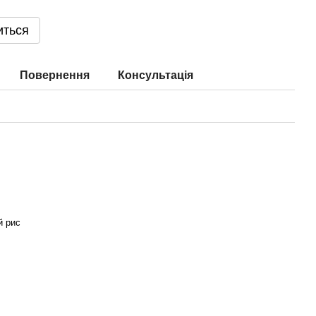
иться
Повернення
Консультація
й рис