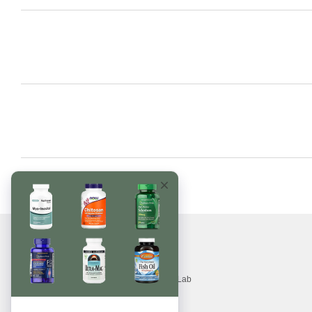
© 2017—2026
Вітаміни, БАДи, добавки, трави MonsterLab
Приймаємо до оплати