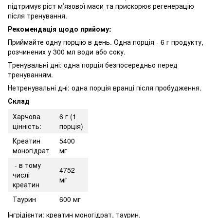
підтримує ріст м’язової маси та прискорює регенерацію
після тренування.
Рекомендація щодо прийому:
Приймайте одну порцію в день. Одна порція - 6 г продукту,
розчинених у 300 мл води або соку.
Тренувальні дні: одна порція безпосередньо перед
тренуванням.
Нетренувальні дні: одна порція вранці після пробудження.
Склад
Харчова
6 г (1
цінність:
порція)
Креатин
5400
моногідрат
мг
- в тому
4752
числі
мг
креатин
Таурин
600 мг
Інгрідієнти: креатин моногідрат, таурин.