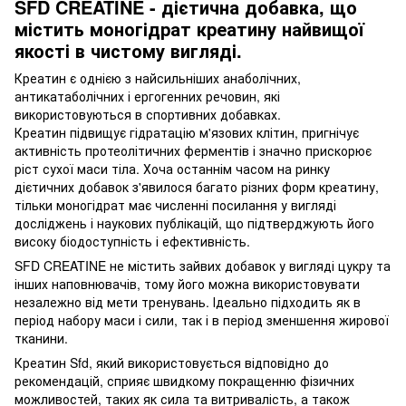
SFD CREATINE - дієтична добавка, що
містить моногідрат креатину найвищої
якості в чистому вигляді.
Креатин є однією з найсильніших анаболічних,
антикатаболічних і ергогенних речовин, які
використовуються в спортивних добавках.
Креатин підвищує гідратацію м'язових клітин, пригнічує
активність протеолітичних ферментів і значно прискорює
ріст сухої маси тіла. Хоча останнім часом на ринку
дієтичних добавок з'явилося багато різних форм креатину,
тільки моногідрат має численні посилання у вигляді
досліджень і наукових публікацій, що підтверджують його
високу біодоступність і ефективність.
SFD CREATINE не містить зайвих добавок у вигляді цукру та
інших наповнювачів, тому його можна використовувати
незалежно від мети тренувань. Ідеально підходить як в
період набору маси і сили, так і в період зменшення жирової
тканини.
Креатин Sfd, який використовується відповідно до
рекомендацій, сприяє швидкому покращенню фізичних
можливостей, таких як сила та витривалість, а також