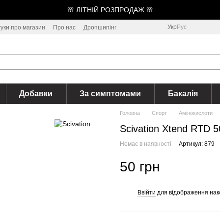
🌸 ЛІТНІЙ РОЗПРОДАЖ 🌸
Укр
Рус
гуки про магазин
Про нас
Дропшипінг
Добавки
За симптомами
Бакалія
Головна
Спорт
Амінокислоти
Scivation Xtend RTD 
Немає в наявності
Артикул: 879
50 грн
Ввійти
для відображення нак
%