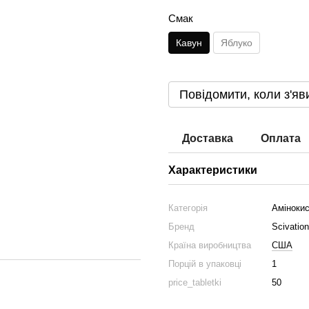
Смак
Кавун
Яблуко
Повідомити, коли з'яв
Доставка
Оплата
Характеристики
Категорія
Аміноки
Бренд
Scivation
Країна виробництва
США
Порцій в упаковці
1
price_tabletki
50