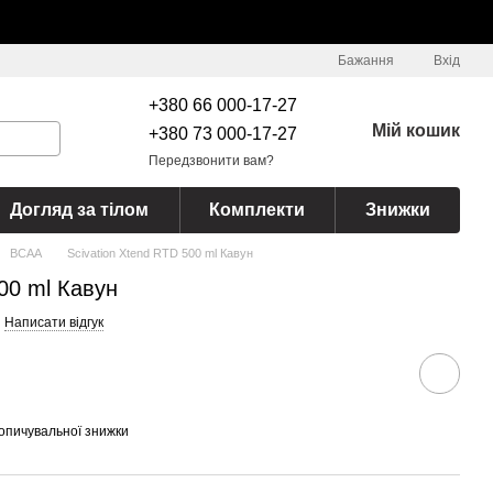
Бажання
Вхід
+380 66 000-17-27
Мій кошик
+380 73 000-17-27
Передзвонити вам?
Догляд за тілом
Комплекти
Знижки
BCAA
Scivation Xtend RTD 500 ml Кавун
500 ml Кавун
Написати відгук
опичувальної знижки