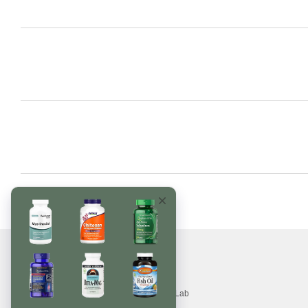
© 2017—2026
Вітаміни, БАДи, добавки, трави MonsterLab