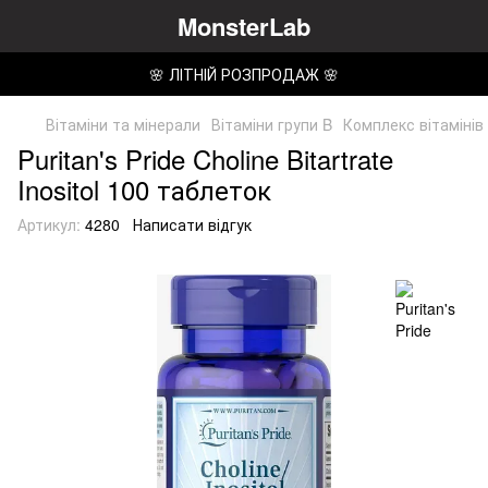
MonsterLab
🌸 ЛІТНІЙ РОЗПРОДАЖ 🌸
Вітаміни та мінерали
Вітаміни групи B
Комплекс вітамінів
Puritan's Pride Choline Bitartrate
Inositol 100 таблеток
Артикул:
4280
Написати відгук