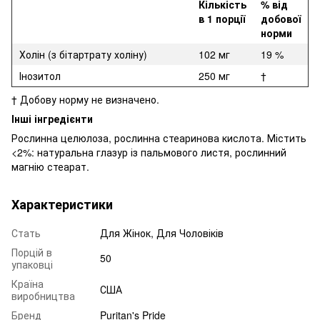
Кількість
% від
в 1 порції
добової
норми
Холін (з бітартрату холіну)
102 мг
19 %
Інозитол
250 мг
†
† Добову норму не визначено.
Інші інгредієнти
Рослинна целюлоза, рослинна стеаринова кислота. Містить
<2%: натуральна глазур із пальмового листя, рослинний
магнію стеарат.
Характеристики
Стать
Для Жінок, Для Чоловіків
Порцій в
50
упаковці
Країна
США
виробництва
Бренд
Puritan's Pride