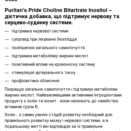
Puritan's Pride Choline Bitartrate Inositol –
дієтична добавка, що підтримує нервову та
серцево-судинну системи.
підтримка нервової системи
супровід при лікуванні безпліддя
поліпшення загального самопочуття
підтримка метаболізму жирних кислот
позитивний вплив на кровоносну систему
стимуляція артеріального тиску
профілактика облисіння
Покращує загальне самопочуття і підтримує метаболізм
жирних кислот. Найважливішими активними інгредієнтами
продукту є холін та інозит - вони належать до сімейства
вітамінів групи В.
Холін - з самих ранніх стадій розвитку необхідний для
правильного розвитку мозку і нервової системи, а в
подальшому житті він відповідає за їх правильне