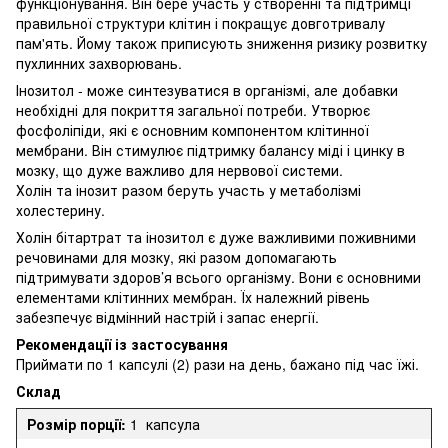
функціонування. Він бере участь у створенні та підтримці
правильної структури клітин і покращує довготривалу
пам'ять. Йому також приписують зниження ризику розвитку
пухлинних захворювань.
Інозитол - може синтезуватися в організмі, але добавки
необхідні для покриття загальної потреби. Утворює
фосфоліпіди, які є основним компонентом клітинної
мембрани. Він стимулює підтримку балансу міді і цинку в
мозку, що дуже важливо для нервової системи.
Холін та інозит разом беруть участь у метаболізмі
холестерину.
Холін бітартрат та інозитол є дуже важливими поживними
речовинами для мозку, які разом допомагають
підтримувати здоров’я всього організму. Вони є основними
елементами клітинних мембран. Їх належний рівень
забезпечує відмінний настрій і запас енергії.
Рекомендації із застосування
Приймати по 1 капсулі (2) рази на день, бажано під час їжі.
Склад
Розмір порції:
1 капсула