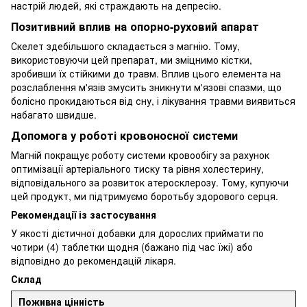
настрій людей, які страждають на депресію.
Позитивний вплив на опорно-руховий апарат
Скелет здебільшого складається з магнію. Тому,
використовуючи цей препарат, ми зміцнимо кістки,
зробивши їх стійкими до травм. Вплив цього елемента на
розслаблення м'язів змусить зникнути м'язові спазми, що
болісно прокидаються від сну, і лікування травми виявиться
набагато швидше.
Допомога у роботі кровоносної системи
Магній покращує роботу системи кровообігу за рахунок
оптимізації артеріального тиску та рівня холестерину,
відповідального за розвиток атеросклерозу. Тому, купуючи
цей продукт, ми підтримуємо боротьбу здорового серця.
Рекомендації із застосування
У якості дієтичної добавки для дорослих приймати по
чотири (4) таблетки щодня (бажано під час їжі) або
відповідно до рекомендацій лікаря.
Склад
Поживна цінність