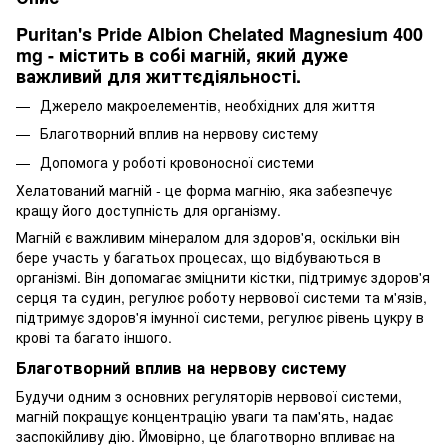
Puritan's Pride Albion Chelated Magnesium 400
mg - містить в собі магній, який дуже
важливий для життєдіяльності.
Джерело макроелементів, необхідних для життя
Благотворний вплив на нервову систему
Допомога у роботі кровоносної системи
Хелатований магній - це форма магнію, яка забезпечує
кращу його доступність для організму.
Магній є важливим мінералом для здоров'я, оскільки він
бере участь у багатьох процесах, що відбуваються в
організмі. Він допомагає зміцнити кістки, підтримує здоров'я
серця та судин, регулює роботу нервової системи та м'язів,
підтримує здоров'я імунної системи, регулює рівень цукру в
крові та багато іншого.
Благотворний вплив на нервову систему
Будучи одним з основних регуляторів нервової системи,
магній покращує концентрацію уваги та пам'ять, надає
заспокійливу дію. Ймовірно, це благотворно впливає на