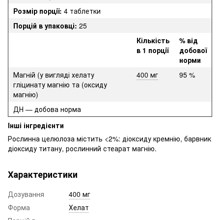
Розмір порції:
4 таблетки
Порцій в упаковці:
25
Кількість
% від
в 1 порції
добової
норми
Магній (у вигляді хелату
400 мг
95 %
гліцинату магнію та (оксиду
магнію)
ДН — добова норма
Інші інгредієнти
Рослинна целюлоза містить <2%: діоксиду кремнію, барвник
діоксиду титану, рослинний стеарат магнію.
Характеристики
Дозування
400 мг
Форма
Хелат