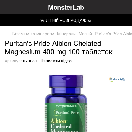
MonsterLab
🌸 ЛІТНІЙ РОЗПРОДАЖ 🌸
Вітаміни та мінерали
Мінерали
Магній
Puritan's Pride Al
Puritan's Pride Albion Chelated
Magnesium 400 mg 100 таблеток
Артикул:
070080
Написати відгук