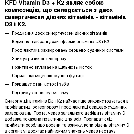
KFD Vitamin D3 + K2 являє собою
композицію, що складається з двох
синергически діючих вітамінів - вітамінів
D3 і K2.
Поєднання двох синергически діючих вітамінів
Відмінно підібрані дози і форми вітамінів D3 і K2
Профілактика захворювань серцево-судинної системи
Знижує ризик остеопорозу
Позитивно впливає на щільність кісток
Сприяє підвищенню імунної функції
Покращує стан кісток і зубів
Підтримує нервову систему
Синергія дії вітамінів D3 і K2 найчастіше використовується в
профілактиці остеопорозу і профілактиці серцево-судинних
захворювань. Проте, через загального дефіциту вітаміну D,
добавка показана практично для всіх. Препарат слід
приймати особливо восени та взимку, коли рівень вітаміну D
в організмі досягає найнижчих значень через нестачу