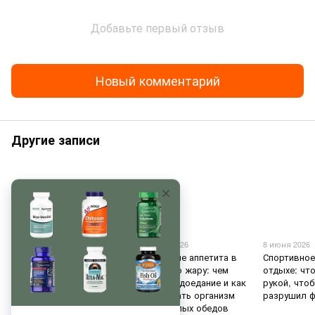
Добавьте первый отзыв
Новый комментарий
Другие записи
29 июня 2026
16 июня 2026
8 июня 2026
Держим водно-солевой
Отсутствие аппетита в
Спортивное
баланс без магазинных
июльскую жару: чем
отдыхе: чт
спортивных напитков
грозит недоедание и как
рукой, что
поддержать организм
разрушил 
без тяжелых обедов