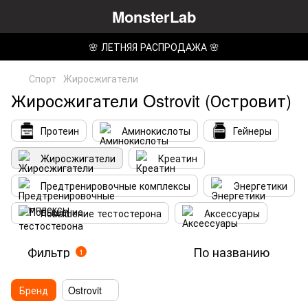
MonsterLab
🌸 ЛЕТНЯЯ РАСПРОДАЖА 🌸
Спорт
Жиросжигатели
Жиросжигатели Ostrovit (Островит)
Протеин
Аминокислоты
Гейнеры
Жиросжигатели
Креатин
Предтренировочные комплексы
Энергетики
Повышение тестостерона
Аксессуары
Фильтр
По названию
1
Бренд
Ostrovit