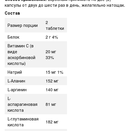
капсулы от двух до шести раз в день, желательно натощак.
Состав
2
Размер порции
таблетки
Белок
2 г 4%
Витамин С (в
виде
20 мг
аскорбиновой
33%
кислоты)
Натрий
15 мг 1%
L-Аланин
152 мг
L-аргинин
140 мг
L-
аспарагиновая
81 мг
кислота
L-глутаминовая
182 мг
кислота