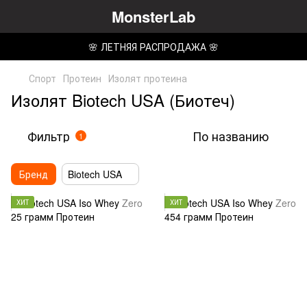
MonsterLab
🌸 ЛЕТНЯЯ РАСПРОДАЖА 🌸
Спорт
Протеин
Изолят протеина
Изолят Biotech USA (Биотеч)
Фильтр
По названию
1
Бренд
Biotech USA
ХИТ
ХИТ