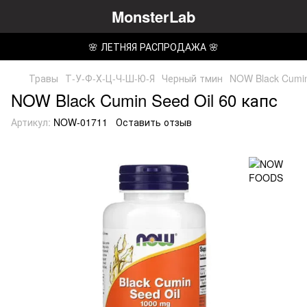
MonsterLab
🌸 ЛЕТНЯЯ РАСПРОДАЖА 🌸
Травы
Т-У-Ф-Х-Ц-Ч-Ш-Ю-Я
Черный тмин
NOW Black Cumin
NOW Black Cumin Seed Oil 60 капс
Артикул:
NOW-01711
Оставить отзыв