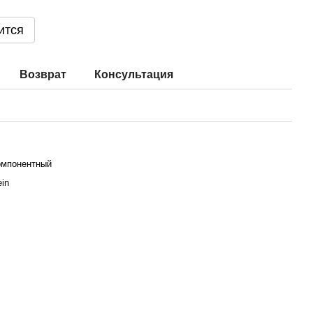
ится
Возврат
Консультация
омпонентный
ein