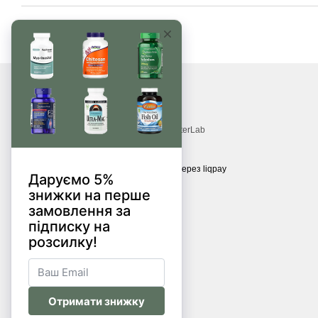
© 2017—2026
Витамины, БАДы, добавки, травы MonsterLab
Принимаем к оплате
Мобильная версия