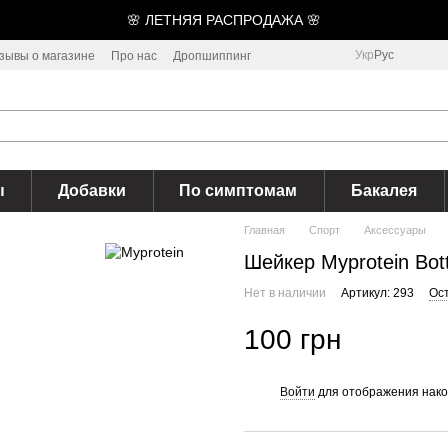
🌸 ЛЕТНЯЯ РАСПРОДАЖА 🌸
Укр
Рус
зывы о магазине
Про нас
Дропшиппинг
ы
Добавки
По симптомам
Бакалея
Главная
Спорт
Аксессуары
Шейкер Myprotein Bot
Нет в наличии
Артикул: 293
Ос
100 грн
Войти
для отображения нако
%