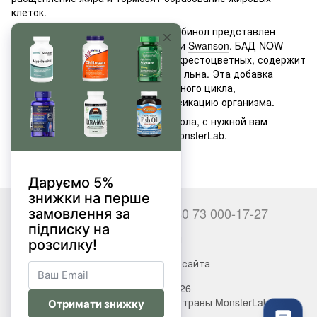
клеток.
В магазине MonsterLab индол 3 карбинол представлен
продуктами брендов
NOW FOODS
и
Swanson
. БАД NOW
Indole 3 Carbinol, кроме экстракта крестоцветных, содержит
также экстракт экстракта лигнана льна. Эта добавка
поддерживает регулировку клеточного цикла,
обеспечивает комплексную детоксикацию организма.
Заказать добавку индола 3 карбинола, с нужной вам
дозировкой, помогут в магазине MonsterLab.
+380 66 000-17-27
+380 73 000-17-27
Контакты
Полная версия сайта
© 2017—2026
Витамины, БАДы, добавки, травы MonsterLab