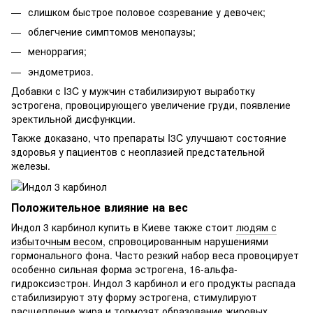
слишком быстрое половое созревание у девочек;
облегчение симптомов менопаузы;
меноррагия;
эндометриоз.
Добавки с I3C у мужчин стабилизируют выработку
эстрогена, провоцирующего увеличение груди, появление
эректильной дисфункции.
Также доказано, что препараты I3C улучшают состояние
здоровья у пациентов с неоплазией предстательной
железы.
Положительное влияние на вес
Индол 3 карбинол купить в Киеве также стоит
людям с
избыточным весом
, спровоцированным нарушениями
гормонального фона. Часто резкий набор веса провоцирует
особенно сильная форма эстрогена, 16-альфа-
гидроксиэстрон. Индол 3 карбинол и его продукты распада
стабилизируют эту форму эстрогена, стимулируют
расщепление жира и тормозят образование жировых