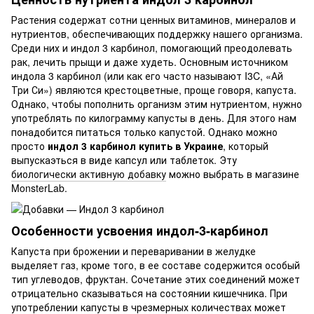
Растения содержат сотни ценных витаминов, минералов и
нутриентов, обеспечивающих поддержку нашего организма.
Среди них и индол 3 карбинол, помогающий преодолевать
рак, лечить прыщи и даже худеть. Основным источником
индола 3 карбинол (или как его часто называют I3C, «Ай
Три Си») являются крестоцветные, проще говоря, капуста.
Однако, чтобы пополнить организм этим нутриентом, нужно
употреблять по килограмму капусты в день. Для этого нам
понадобится питаться только капустой. Однако можно
просто
индол 3 карбинол купить в Украине
, который
выпускаэться в виде капсул или таблеток. Эту
биологически активную добавку
можно выбрать в магазине
MonsterLab.
Особенности усвоения индол-3-карбинол
Капуста при брожении и переваривании в желудке
выделяет газ, кроме того, в ее составе содержится особый
тип углеводов, фруктан. Сочетание этих соединений может
отрицательно сказываться на состоянии кишечника. При
употреблении капусты в чрезмерных количествах может