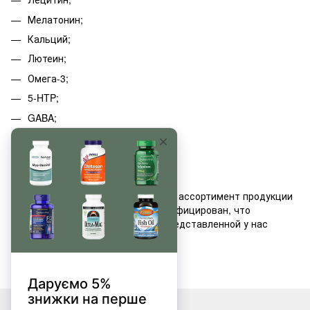
Мелатонин;
Кальций;
Лютеин;
Омега-3;
5-HTP;
GABA;
Босвелия;
N-ацетил-L-цистеин;
Индол 3 карбинол.
У нас представлен разнообразный ассортимент продукции
бренда Swanson, весь товар сертифицирован, что
подтверждает оригинальность представленной у нас
продукции.