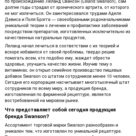
по происхождению Леланд Свансон (Leland Swanson), сам
долгие годы страдал от хронического артрита, от которого
не мог излечиться. Он заинтересовался трудами Аделя
Девиса и Поля Брэгга — своеобразными родоначальниками
уникальной теории о лечении и профилактике заболеваний
посредством препаратов, изготовленных исключительно из
качественных натуральных продуктов,
Леланд начал лечиться в соответствии с их теорией и
вскоре избавился от своей проблемы, твердо решив
помогать всем, кто подобно ему, жаждет обрести
здоровье, улучшить качество жизни. Изучив тему о
витаминах, он открыл семейное производство пищевых
добавок Swanson со штатом сотрудников менее 10 человек.
Сегодня его корпорация насчитывает многотысячный штат
сотрудников по всему миру, а продукция бренда,
изготовленная по фирменной рецептуре, является
востребованной на мировом рынке.
Что представляет собой сегодня продукция
бренда Swanson?
Ассортимент торговой марки Swanson разнообразен и
уникален тем, что изготовлен по уникальной рецептуре.