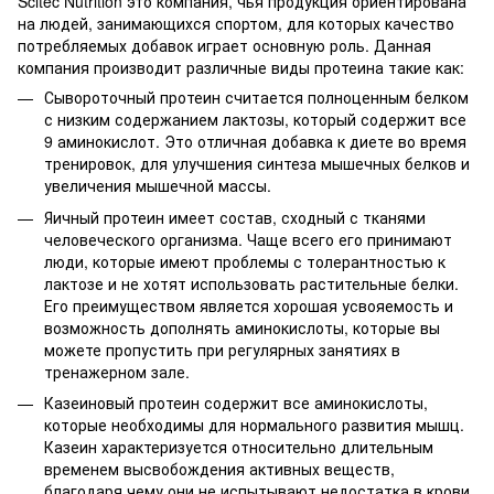
Scitec Nutrition это компания, чья продукция ориентирована
на людей, занимающихся спортом, для которых качество
потребляемых добавок играет основную роль. Данная
компания производит различные виды протеина такие как:
Сывороточный протеин считается полноценным белком
с низким содержанием лактозы, который содержит все
9 аминокислот. Это отличная добавка к диете во время
тренировок, для улучшения синтеза мышечных белков и
увеличения мышечной массы.
Яичный протеин имеет состав, сходный с тканями
человеческого организма. Чаще всего его принимают
люди, которые имеют проблемы с толерантностью к
лактозе и не хотят использовать растительные белки.
Его преимуществом является хорошая усвояемость и
возможность дополнять аминокислоты, которые вы
можете пропустить при регулярных занятиях в
тренажерном зале.
Казеиновый протеин содержит все аминокислоты,
которые необходимы для нормального развития мышц.
Казеин характеризуется относительно длительным
временем высвобождения активных веществ,
благодаря чему они не испытывают недостатка в крови