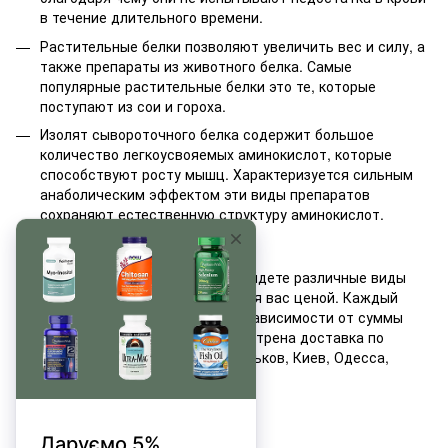
в течение длительного времени.
Растительные белки позволяют увеличить вес и силу, а
также препараты из животного белка. Самые
популярные растительные белки это те, которые
поступают из сои и гороха.
Изолят сывороточного белка содержит большое
количество легкоусвояемых аминокислот, которые
способствуют росту мышц. Характеризуется сильным
анаболическим эффектом эти виды препаратов
сохраняют естественную структуру аминокислот.
Доступная цена
В нашем интернет магазине вы найдете различные виды
протеина скайтек, с выгодными для вас ценой. Каждый
клиент может получить скидку в зависимости от суммы
заказа. Для покупателей предусмотрена доставка по
городу и доставка по Украине: Харьков, Киев, Одесса,
Полтава, Николаев, Херсон.