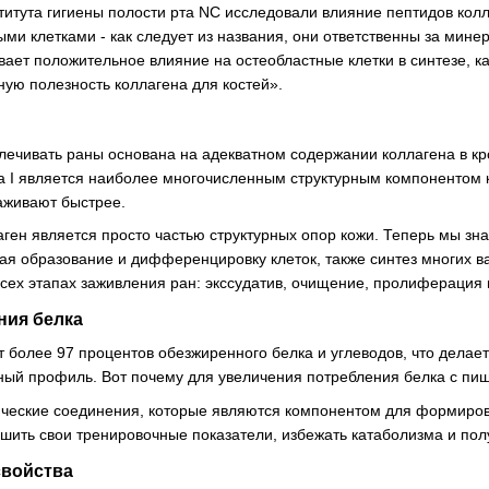
титута гигиены полости рта NC исследовали влияние пептидов колл
ыми клетками - как следует из названия, они ответственны за мин
ает положительное влияние на остеобластные клетки в синтезе, к
ую полезность коллагена для костей».
лечивать раны основана на адекватном содержании коллагена в кро
а I является наиболее многочисленным структурным компонентом 
аживают быстрее.
аген является просто частью структурных опор кожи. Теперь мы зн
ая образование и дифференцировку клеток, также синтез многих в
всех этапах заживления ран: экссудатив, очищение, пролиферация
ния белка
 более 97 процентов обезжиренного белка и углеводов, что делает
ый профиль. Вот почему для увеличения потребления белка с пищ
ические соединения, которые являются компонентом для формиро
чшить свои тренировочные показатели, избежать катаболизма и пол
свойства