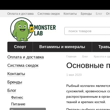
Перейти к основному контенту
Оплата и доставка
Система скидок
Контакты
Бренды
Блог
От
Спорт
Витамины и минералы
Трав
Оплата и доставка
Главная
Блог
Красота и з
Основные п
Система скидок
Контакты
1 мая 2020
Бренды
Рыбный коллаген является
Блог
сухожилий, кровеносных со
распространенным в орган
Фитнес
тканей и крепких костей.
Питание
Пептиды рыбного коллаген