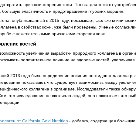
дотвратить признаки старения кожи. Польза для кожи от употребле
, большую эластичность и предотвращение глубоких морщин.
гена, опубликованный в 2015 году, показывает, сколько клиничес
ллагена в свойствах кожи, уже были проведены. Ученые согласили
орьбе с нежелательными признаками старения кожи.
овление костей
возможность увеличения выработки природного коллагена в органи
 оказывать положительное влияние на здоровье костей, увеличива
аний 2013 года было определение влияния пептидов коллагена ры
следования показывают, что существует взаимосвязь между увелич
пецифического коллагена в организме. Исследователи также обнар
Хотя это исследование не включало людей, оно показывает, что р
генерации.
ллаген от California Gold Nutrition
- добавка, содержащая большую 