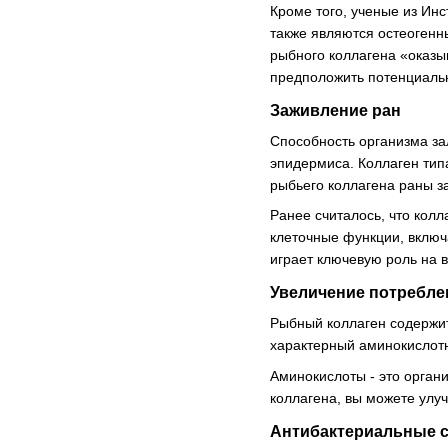
Кроме того, ученые из Инс
также являются остеогенн
рыбного коллагена «оказыв
предположить потенциальн
Заживление ран
Способность организма за
эпидермиса. Коллаген тип
рыбьего коллагена раны з
Ранее считалось, что колл
клеточные функции, включ
играет ключевую роль на 
Увеличение потребле
Рыбный коллаген содержит
характерный аминокислотн
Аминокислоты - это орган
коллагена, вы можете улу
Антибактериальные 