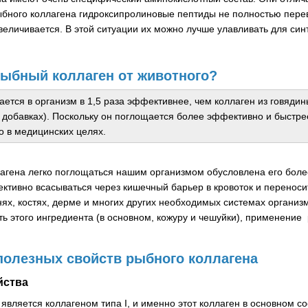
бного коллагена гидроксипролиновые пептиды не полностью перев
увеличивается. В этой ситуации их можно лучше улавливать для си
рыбный коллаген от животного?
ется в организм в 1,5 раза эффективнее, чем коллаген из говядины
добавках). Поскольку он поглощается более эффективно и быстрее
о в медицинских целях.
агена легко поглощаться нашим организмом обусловлена ​​его боле
ктивно всасываться через кишечный барьер в кровоток и переносит
нях, костях, дерме и многих других необходимых системах органи
 этого ингредиента (в основном, кожуру и чешуйки), применение
полезных свойств рыбного коллагена
йства
является коллагеном типа I, и именно этот коллаген в основном с