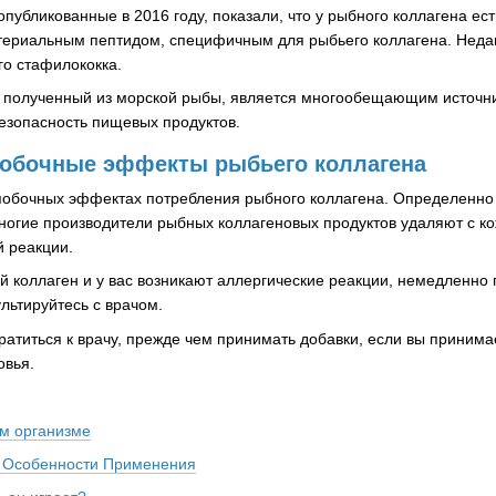
публикованные в 2016 году, показали, что у рыбного коллагена ес
териальным пептидом, специфичным для рыбьего коллагена. Недав
го стафилококка.
, полученный из морской рыбы, является многообещающим источни
безопасность пищевых продуктов.
обочные эффекты рыбьего коллагена
обочных эффектах потребления рыбного коллагена. Определенно с
многие производители рыбных коллагеновых продуктов удаляют с 
й реакции.
й коллаген и у вас возникают аллергические реакции, немедленно
льтируйтесь с врачом.
атиться к врачу, прежде чем принимать добавки, если вы принимае
овья.
ем организме
. Особенности Применения