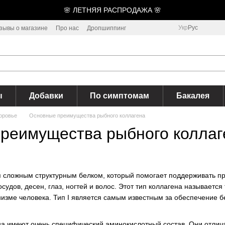
🌸 ЛЕТНЯЯ РАСПРОДАЖА 🌸
Укр
Рус
зывы о магазине
Про нас
Дропшиппинг
ы
Добавки
По симптомам
Бакалея
доровье
Основные преимущества рыбного коллагена
реимущества рыбного коллаг
 сложным структурным белком, который помогает поддерживать проч
судов, десен, глаз, ногтей и волос. Этот тип коллагена называется
изме человека. Тип I является самым известным за обеспечение б
а имеют очень специфический аминокислотный состав. Они отлича