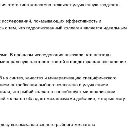
ния этого типа коллагена включает улучшенную гладкость,
ких исследований, показывающих эффективность и
сь с тем, что гидролизованный коллаген является идеальным
зме. В прошлом исследования показали, что пептиды
я минеральную плотность костей и предотвращая воспаление
б на синтез, качество и минерализацию специфического
ением потребления рыбного коллагена и улучшением
ужили, что рыбий коллаген способствует минерализации
ыбий коллаген обладает механизмами действия, которые могут
дозу высококачественного рыбного коллагена