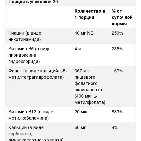
Порций в упаковке:
30
Количество в
% от
1 порции
суточной
нормы
Ниацин (в виде
40 мг NE
250%
никотинамида)
Витамин B6 (в виде
4 мг
235%
пиридоксина
гидрохлорида)
Фолат (в виде кальций-L-5-
667 мкг
167%
метилтетрагидрофолата)
пищевого
фолатного
эквивалента
(400 мкг L-
метилфолата)
Витамин B12 (в виде
20 мкг
833%
метилкобаламина)
Кальций (в виде
50 мг
4%
карбоната,
аминокислотного хелата)