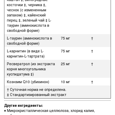
косточки ‡, черника ‡,
чеснок (с измененным
запахом) ‡, кайенский
перец ‡, зеленый чай ‡ L-
таурин (аминокислота в
свободной форме)
L-таурин (аминокислота в
75 мг
†
свободной форме)
L-карнитин (в виде L-
75 мг
†
карнитин-L-тартрата)
Ресвератрол (из экстракта
25 мг
†
корня многоугольника
куспидатума ‡)
Коэнзим Q10 (убихинон)
10 мг
†
† Суточная норма не определена.
‡ Стандартизированный экстракт
Другие ингредиенты:
♦
Микрокристаллическая целлюлоза, хлорид калия,