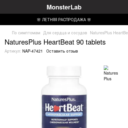
MonsterLab
🌸 ЛЕТНЯЯ РАСПРОДАЖА 🌸
По симптомам
Для сердца и сосудов
NaturesPlus HeartBea
NaturesPlus HeartBeat 90 tablets
Артикул:
NAP-47421
Оставить отзыв