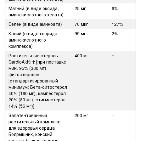
Магний (в виде оксида,
25 мг
6%
аминокислотного хелата)
Селен (в виде аминоата)
70 мкг
127%
Калий (в виде хлорида,
99 мг
2%
аминокислотного
комплекса)
Растительные стеролы
400 мг
†
CardioAid® ‡ [при поставке
мин. 95% (380 мг)
фитостеролов]
[стандартизированный
минимум: Бета-ситостерол
40% (160 мг), кампестерол
20% (80 мг), стигмастерол
14% (56 мг)]
Запатентованный
200 мг
†
растительный комплекс
для здоровья сердца
Боярышник, конский
каштан ‡, виноградные