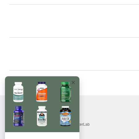
© 2017—2026
Витамины, БАДы, добавки, травы MonsterLab
Принимаем к оплате