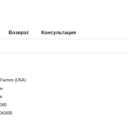
Возврат
Консультация
 Factors (USA)
лы
а
160
041605