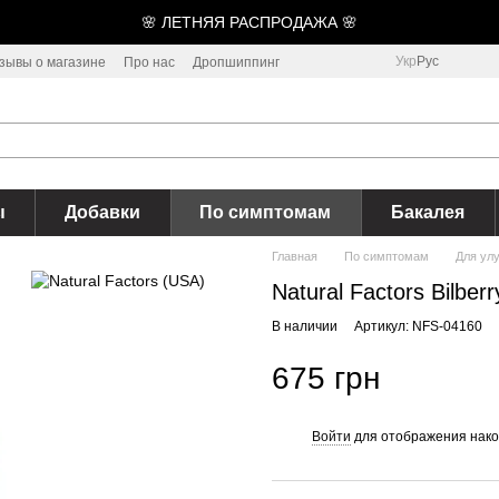
🌸 ЛЕТНЯЯ РАСПРОДАЖА 🌸
Укр
Рус
зывы о магазине
Про нас
Дропшиппинг
ы
Добавки
По симптомам
Бакалея
Главная
По симптомам
Для ул
Natural Factors Bilber
В наличии
Артикул: NFS-04160
675 грн
Войти
для отображения нако
%