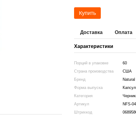
Купить
Доставка
Оплата
Характеристики
Порций в упаковке
60
Страна производства
США
Бренд
Natural
Форма выпуска
Капсу
Категория
Черник
Артикул
NFS-04
Штрихкод
068958