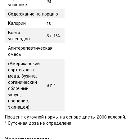
24
упаковке
Содержание на порцию
Калории
10
Всего
3 г 1%
углеводов
Апитерапевтическая
смесь
(Американский
сорт сырого
меда, бузина,
органический
6 г *
яблочный
уксус,
прополис,
эхинацея).
Процент суточной нормы на основе диеты 2000 калорий.
* Суточная доза не определена.