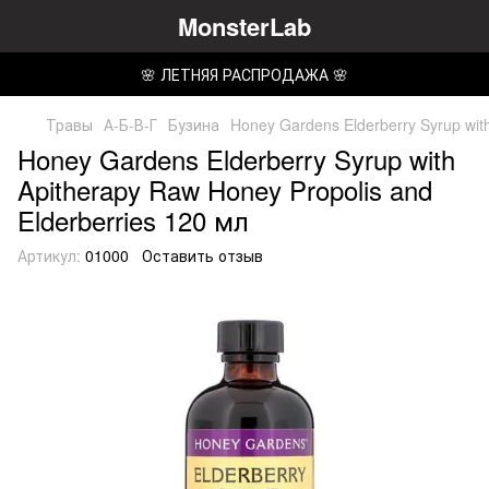
MonsterLab
🌸 ЛЕТНЯЯ РАСПРОДАЖА 🌸
Травы
А-Б-В-Г
Бузина
Honey Gardens Elderberry Syrup wit
Honey Gardens Elderberry Syrup with
Apitherapy Raw Honey Propolis and
Elderberries 120 мл
Артикул:
01000
Оставить отзыв