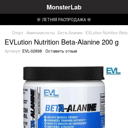
MonsterLab
🌸 ЛЕТНЯЯ РАСПРОДАЖА 🌸
Спорт
Аминокислоты
Бета-Аланин
EVLution Nutrition Beta
EVLution Nutrition Beta-Alanine 200 g
Артикул:
EVL-02898
Оставить отзыв