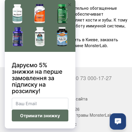
Также доступны добавки, дополнительно обогащенные
витамином D3 — такое сочетание обеспечивает
правильное формирование и укрепляет кости и зубы. К тому
же, такая комбинация улучшает работу иммунной системы,
секрецию инсулина.
Кислоты Омега 3 NOW FOODS купить в Киеве, заказать
онлайн вам всегда помогут в магазине MonsterLab.
+380 66 000-17-27
+380 73 000-17-27
Контакты
Полная версия сайта
© 2017—2026
Витамины, БАДы, добавки, травы MonsterLab
Укр
Рус