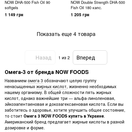
NOW DHA-500 Fish Oil 90
NOW Double Strength DHA-500
softgels
Fish Oil 180 капс.
1 149 грн
1 205 грн
Показать еще 4 товара
Назад
Вперед
1
из 2
Омега-3 от бренда NOW FOODS
Названием
омега 3
обозначают целую группу
ненасыщенных
жирных кислот
, жизненно необходимых
нашему организму. В общей сложности пять жирных
кислот, однако важнейшие три — альфа-линоленовая,
эйкозапентаеновая и докозагексаеновая кислота. Если вы
заботитесь о здоровье, хотите улучшить общее состояние,
то стоит
Омега 3 NOW FOODS купить в Украине
.
Американский бренд предлагает жирные кислоты в разной
дозировке и форме.