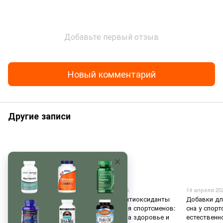
Добавьте первый отзыв
Новый комментарий
Другие записи
28 мая 2026
22 мая 2026
14 апреля 20
Добавки для улучшения
Почему антиоксиданты
Добавки дл
выносливости во время
важны для спортсменов:
сна у спор
физических нагрузок
влияние на здоровье и
естественн