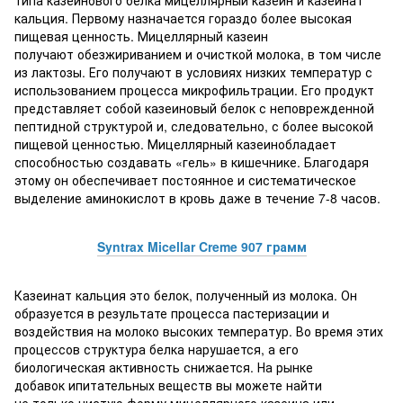
типа казеинового белка мицеллярный казеин и казеинат
кальция. Первому назначается гораздо более высокая
пищевая ценность. Мицеллярный казеин
получают обезжириванием и очисткой молока, в том числе
из лактозы. Его получают в условиях низких температур с
использованием процесса микрофильтрации. Его продукт
представляет собой казеиновый белок с неповрежденной
пептидной структурой и, следовательно, с более высокой
пищевой ценностью. Мицеллярный казеинобладает
способностью создавать «гель» в кишечнике. Благодаря
этому он обеспечивает постоянное и систематическое
выделение аминокислот в кровь даже в течение 7-8 часов.
Syntrax Micellar Creme 907 грамм
Казеинат кальция это белок, полученный из молока. Он
образуется в результате процесса пастеризации и
воздействия на молоко высоких температур. Во время этих
процессов структура белка нарушается, а его
биологическая активность снижается. На рынке
добавок ипитательных веществ вы можете найти