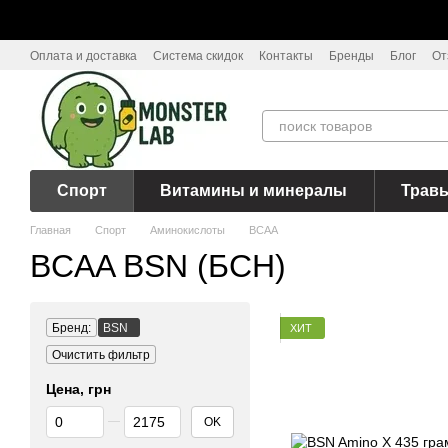
Перейти к основному контенту
Оплата и доставка
Система скидок
Контакты
Бренды
Блог
От
Спорт
Витамины и минералы
Трав
Главная
Спорт
Аминокислоты
BCAA
BCAA BSN (БСН)
Бренд:
BSN
ХИТ
Очистить фильтр
Цена, грн
От Цена, грн
До Цена, грн
OK