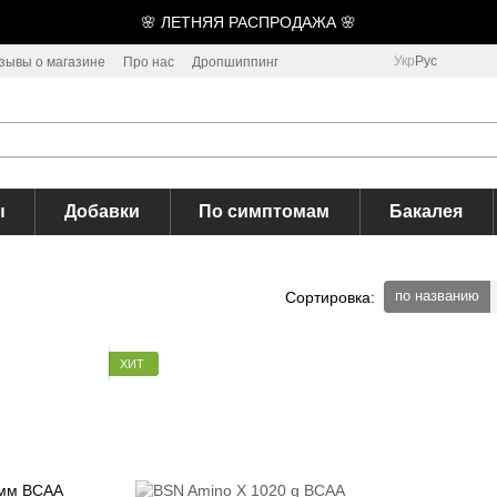
🌸 ЛЕТНЯЯ РАСПРОДАЖА 🌸
Укр
Рус
зывы о магазине
Про нас
Дропшиппинг
ы
Добавки
По симптомам
Бакалея
по названию
Сортировка:
ХИТ