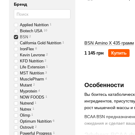
Бренд
Applied Nutrition
1
Biotech USA
10
BSN
2
BSN Amino X 435 грамм
California Gold Nutrition
1
IronFlex
6
1 145 грн
Купить
Kevin Levrone
2
KFD Nutrition
2
Life Extension
1
MST Nutrition
3
MusclePharm
4
Особенности
Mutant
2
Myprotein
4
Вы боитесь катаболичес
NOW FOODS
1
ингредиентов, присутст
Nutrend
1
рост мышечной массы и 
Nutrex
1
Olimp
1
BCAA BSN предназначенн
Optimum Nutrition
6
ожидания и сделает ваш
Ostrovit
2
Powerful Progress
1
Эффект BCAA ф