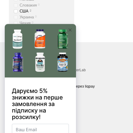
Словакия
0
США
2
Украина
0
Чехия
0
© 2017—2026
Витамины, БАДы, добавки, травы MonsterLab
Принимаем к оплате
Мобильная версия