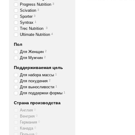
Progress Nutrition
3
Уменьшает катаболи
Scivation
3
Sporter
3
Дополняет запасы гли
Syntrax
1
Увеличивает мышечну
Trec Nutrition
3
Ultimate Nutrition
4
Стимулирует наращи
Пол
Сокращает время вос
Для Женщин
2
Для Мужчин
2
BSN BCAA обеспечив
Поддерживаемая цель
Аминокислоты можно сра
Для набора массы
1
организма, но некоторые
Для похудения
2
Для выносливости
1
важны для спортсменов, 
Для поддержки формы
1
Хотя вы также найдете и
Страна производства
полностью покрыть возро
Англия
0
BCAA, в отличие от друг
Венгрия
0
причин, объясняющих ст
Германия
0
Канада
0
Польша
0