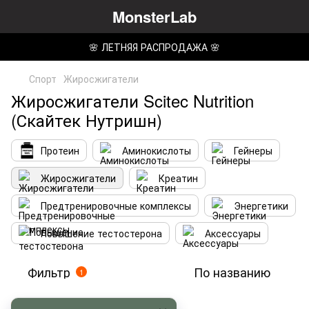
MonsterLab
🌸 ЛЕТНЯЯ РАСПРОДАЖА 🌸
Спорт
Жиросжигатели
Жиросжигатели Scitec Nutrition
(Скайтек Нутришн)
Протеин
Аминокислоты
Гейнеры
Жиросжигатели
Креатин
Предтренировочные комплексы
Энергетики
Повышение тестостерона
Аксессуары
Фильтр
По названию
1