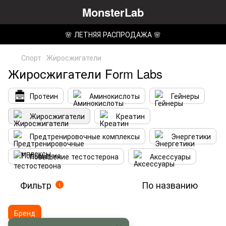
MonsterLab
🌸 ЛЕТНЯЯ РАСПРОДАЖА 🌸
Спорт
Жиросжигатели
Жиросжигатели Form Labs
Протеин
Аминокислоты
Гейнеры
Жиросжигатели
Креатин
Предтренировочные комплексы
Энергетики
Повышение тестостерона
Аксессуары
Фильтр
По названию
1
Бренд