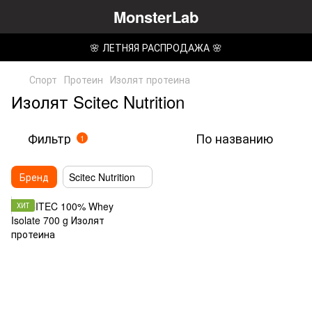
MonsterLab
🌸 ЛЕТНЯЯ РАСПРОДАЖА 🌸
Спорт
Протеин
Изолят протеина
Изолят Scitec Nutrition
Фильтр
По названию
1
Бренд
Scitec Nutrition
ХИТ