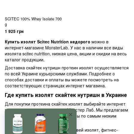
SCITEC 100% Whey Isolate 700
g
1 925 грн
Купить изолят Scitec Nutrition недорого
можно в
интернет-магазине MonsterLab. У нас в наличии все виды
изолята scitec nutrition, низкая цена, акции и скидки на весь
каталог продукции.
Доставка скайтек нутришн протеин изолят осуществляется
по всей Украине курьерскими службами. Подробнее о
способах доставки и оплаты вы можете посмотреть на
соответствующих страницах интернет магазина.
Где купить изолят скайтек нутришн в Украине
Для покупки протеина скайтек изолят выбирайте интернет
магазин спортивного питания Монстер Лаб. Мы предлагаем
только высококачественные товары по самым низким
ценам в Украине.
Для оптовых покупателей скайтек вей изолят, фитнес-