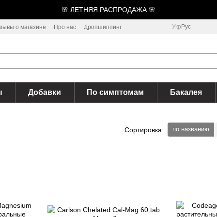
🌸 ЛЕТНЯЯ РАСПРОДАЖА 🌸
Укр
Рус
зывы о магазине
Про нас
Дропшиппинг
ы
Добавки
По симптомам
Бакалея
по названию
Сортировка: