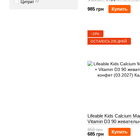
Цитрат
22
K2 120 Capsules
985 грн
Купить
−19%
ОСТАЛОСЬ 235 ДНЕЙ
Lifeable Kids Calcium M
Vitamin D3 90 жеватель
конфет (03.2027)
850 грн
Купить
685 грн