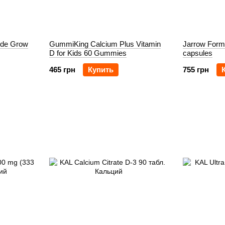
ode Grow
GummiKing Calcium Plus Vitamin
Jarrow Form
D for Kids 60 Gummies
capsules
465 грн
Купить
755 грн