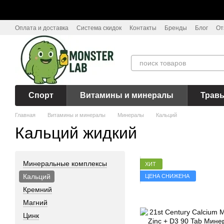
Перейти к основному контенту
Оплата и доставка
Система скидок
Контакты
Бренды
Блог
От
Спорт
Витамины и минералы
Трав
Главная
Витамины и минералы
Минералы
Кальций
Кальций жидкий
Минеральные комплексы
ХИТ
Кальций
ЦЕНА СНИЖЕНА
Кремний
Магний
Цинк