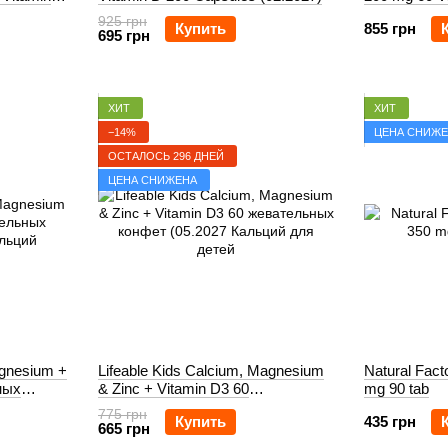
925 грн
Купить
855 грн
695 грн
ХИТ
ХИТ
−14%
ЦЕНА СНИЖ
ОСТАЛОСЬ 296 ДНЕЙ
ЦЕНА СНИЖЕНА
agnesium +
Lifeable Kids Calcium, Magnesium
Natural Fact
ных
& Zinc + Vitamin D3 60
mg 90 tab
жевательных конфет (05.2027
775 грн
Купить
435 грн
665 грн