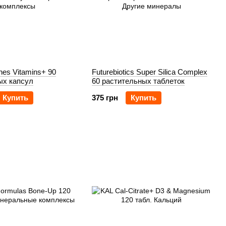
es Vitamins+ 90
Futurebiotics Super Silica Complex
ых капсул
60 растительных таблеток
Купить
375 грн
Купить