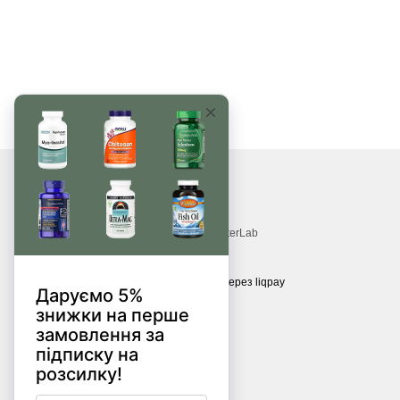
© 2017—2026
Витамины, БАДы, добавки, травы MonsterLab
Принимаем к оплате
Мобильная версия