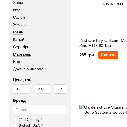
Хром
Йод
Селен
Железо
Медь
Калий
21st Century Calcium M
Zinc + D3 90 Tab
Серебро
Марганец
265 грн
Купить
Бор
Другие минералы
Цена, грн
От Цена, грн
До Цена, грн
OK
Бренд
21st Century
1
Biotech USA
2