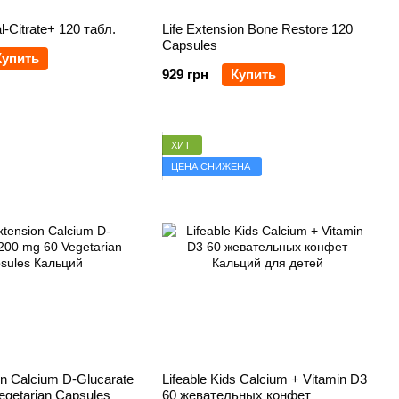
l-Citrate+ 120 табл.
Life Extension Bone Restore 120
Capsules
Купить
929 грн
Купить
ХИТ
ЦЕНА СНИЖЕНА
on Calcium D-Glucarate
Lifeable Kids Calcium + Vitamin D3
egetarian Capsules
60 жевательных конфет