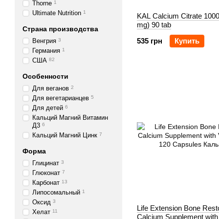
Thorne
1
Ultimate Nutrition
1
KAL Calcium Citrate 100
mg) 90 tab
Страна производства
535 грн
Купить
Венгрия
3
Германия
1
США
82
Особенности
Для веганов
2
Для вегетарианцев
5
Для детей
6
Кальций Магний Витамин
Д3
6
Кальций Магний Цинк
7
Форма
Глицинат
3
Глюконат
7
Карбонат
13
Липосомальный
1
Оксид
3
Life Extension Bone Rest
Хелат
11
Calcium Supplement with