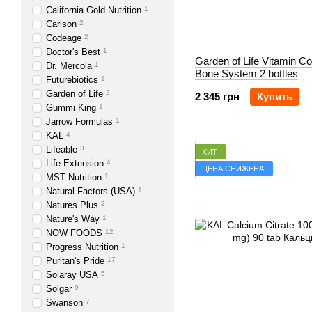
California Gold Nutrition
1
Carlson
2
Codeage
2
Doctor's Best
1
Garden of Life Vitamin C
Dr. Mercola
1
Bone System 2 bottles
Futurebiotics
1
Garden of Life
2
2 345 грн
Купить
Gummi King
1
Jarrow Formulas
1
KAL
4
Lifeable
3
ХИТ
Life Extension
4
ЦЕНА СНИЖЕНА
MST Nutrition
1
Natural Factors (USA)
1
Natures Plus
2
Nature's Way
1
NOW FOODS
12
Progress Nutrition
1
Puritan's Pride
17
Solaray USA
5
Solgar
9
Swanson
7