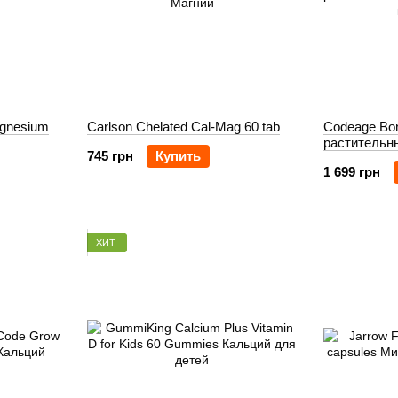
agnesium
Carlson Chelated Cal-Mag 60 tab
Codeage Bon
растительн
745 грн
Купить
1 699 грн
ХИТ