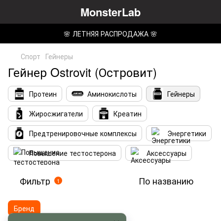
MonsterLab
🌸 ЛЕТНЯЯ РАСПРОДАЖА 🌸
Спорт
Гейнеры
Гейнер Ostrovit (Островит)
Протеин
Аминокислоты
Гейнеры
Жиросжигатели
Креатин
Предтренировочные комплексы
Энергетики
Повышение тестостерона
Аксессуары
Фильтр
По названию
1
Бренд