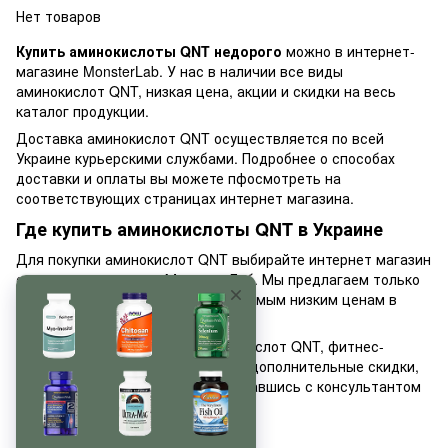
Нет товаров
Купить аминокислоты QNT недорого
можно в интернет-
магазине MonsterLab. У нас в наличии все виды
аминокислот QNT, низкая цена, акции и скидки на весь
каталог продукции.
Доставка аминокислот QNT осуществляется по всей
Украине курьерскими службами. Подробнее о способах
доставки и оплаты вы можете пфосмотреть на
соответствующих страницах интернет магазина.
Где купить аминокислоты QNT в Украине
Для покупки аминокислот QNT выбирайте интернет магазин
спортивного питания Монстер Лаб. Мы предлагаем только
высококачественные товары по самым низким ценам в
Украине.
Для оптовых покупателей аминокислот QNT, фитнес-
тренеров и магазинов действуют дополнительные скидки,
узнать о которой вы можете, связавшись с консультантом
нашего магазина.
Приятных покупок!