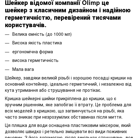
Шейкер відомої компанії Olimp це
шейкер з класичним дизайном і надійною
герметичністю, перевірений тисячами
користувачів.
Велика ємність (до 1000 мл)
Висока якість пластика
ергономічна форма
висока герметичність
Мала вага
Шейкер, завдяки великій різьбі і хорошою посадці кришки на
основний контейнер, ідеально герметичний, і незалежно від
кута утримання або струшування не протікає.
Кришка шейкерні шийки прикріплена до кришки, що є
зручним рішенням, яке запобігає її втрату. Це проблема для
всіх моделей з кришкою, що загвинчується на різьбі, яка
часто зникає при незрозумілих обставинах після миття.
Ця пляшка для води оснащена пластиковим міксером, який
дозволяє швидко і ретельно змішувати всі види поживних
речовин. З його допомогою, після декількох струшувань, все