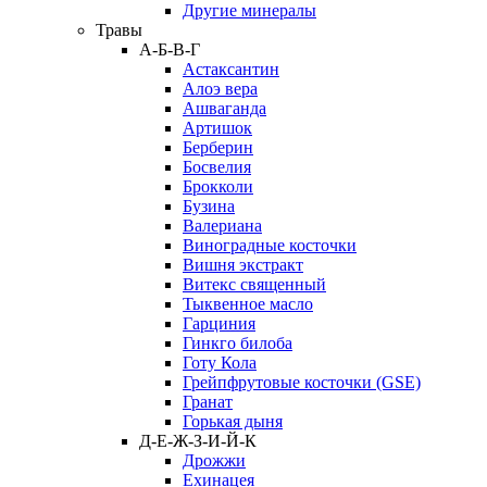
Другие минералы
Травы
А-Б-В-Г
Астаксантин
Алоэ вера
Ашваганда
Артишок
Берберин
Босвелия
Брокколи
Бузина
Валериана
Виноградные косточки
Вишня экстракт
Витекс священный
Тыквенное масло
Гарциния
Гинкго билоба
Готу Кола
Грейпфрутовые косточки (GSE)
Гранат
Горькая дыня
Д-Е-Ж-З-И-Й-К
Дрожжи
Ехинацея