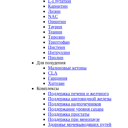
L-Глутатіон
Карнитин
Лизин
NAC
Орнитин
Таурин
Теанин
Тирозин
Триптофан
Цистеин
Цитруллин
Пролин
Для похудения
Малиновые кетоны
CLA
Гарциния
Хитозан
Комплексы
Поддержка печени и желчного
Поддержка щитовидной железы
Поддержка надпочечников
Поддержание уровня сахара
Поддержка простаты
Поддержка при менопаузе
Здоровье мочевыводящих путей