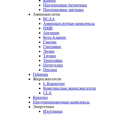
Казеин
Протеиновые батончики
Протеиновые завтраки
Аминокислоты
BCAA
Аминокислотные комплексы
HMB
Аргинин
Бета-Аланин
Глицин
Глютамин
Лизин
Таурин
Триптофан
Цитруллин
Пролин
Гейнеры
Жиросжигатели
L-Карнитин
Комплексные жиросжигатели
CLA
Креатин
Предтренировочные комплексы
Энергетики
Изотоники