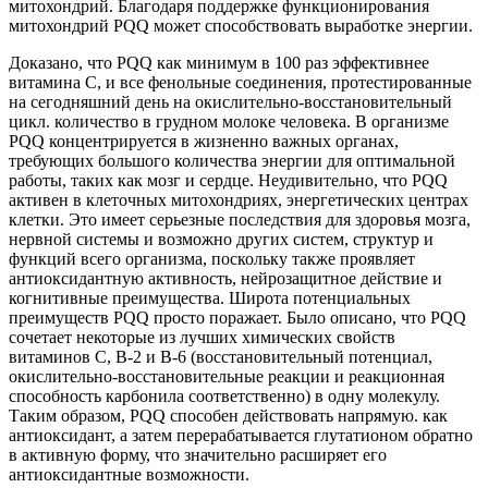
митохондрий. Благодаря поддержке функционирования
митохондрий PQQ может способствовать выработке энергии.
Доказано, что PQQ как минимум в 100 раз эффективнее
витамина C, и все фенольные соединения, протестированные
на сегодняшний день на окислительно-восстановительный
цикл. количество в грудном молоке человека. В организме
PQQ концентрируется в жизненно важных органах,
требующих большого количества энергии для оптимальной
работы, таких как мозг и сердце. Неудивительно, что PQQ
активен в клеточных митохондриях, энергетических центрах
клетки. Это имеет серьезные последствия для здоровья мозга,
нервной системы и возможно других систем, структур и
функций всего организма, поскольку также проявляет
антиоксидантную активность, нейрозащитное действие и
когнитивные преимущества. Широта потенциальных
преимуществ PQQ просто поражает. Было описано, что PQQ
сочетает некоторые из лучших химических свойств
витаминов C, B-2 и B-6 (восстановительный потенциал,
окислительно-восстановительные реакции и реакционная
способность карбонила соответственно) в одну молекулу.
Таким образом, PQQ способен действовать напрямую. как
антиоксидант, а затем перерабатывается глутатионом обратно
в активную форму, что значительно расширяет его
антиоксидантные возможности.