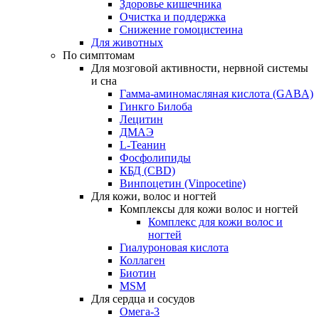
Здоровье кишечника
Очистка и поддержка
Снижение гомоцистеина
Для животных
По симптомам
Для мозговой активности, нервной системы
и сна
Гамма-аминомасляная кислота (GABA)
Гинкго Билоба
Лецитин
ДМАЭ
L-Теанин
Фосфолипиды
КБД (CBD)
Винпоцетин (Vinpocetine)
Для кожи, волос и ногтей
Комплексы для кожи волос и ногтей
Комплекс для кожи волос и
ногтей
Гиалуроновая кислота
Коллаген
Биотин
MSM
Для сердца и сосудов
Омега-3