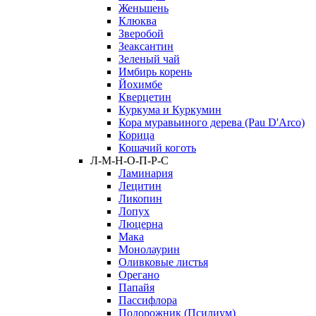
Женьшень
Клюква
Зверобой
Зеаксантин
Зеленый чай
Имбирь корень
Йохимбе
Кверцетин
Куркума и Куркумин
Кора муравьиного дерева (Pau D'Arco)
Корица
Кошачий коготь
Л-М-Н-О-П-Р-С
Ламинария
Лецитин
Ликопин
Лопух
Люцерна
Мака
Монолаурин
Оливковые листья
Орегано
Папайя
Пассифлора
Подорожник (Псилиум)