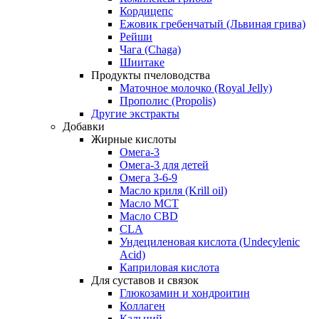
Кордицепс
Ежовик гребенчатый (Львиная грива)
Рейши
Чага (Chaga)
Шиитаке
Продукты пчеловодства
Маточное молочко (Royal Jelly)
Прополис (Propolis)
Другие экстракты
Добавки
Жирные кислоты
Омега-3
Омега-3 для детей
Омега 3-6-9
Масло криля (Krill oil)
Масло МСТ
Масло CBD
CLA
Ундециленовая кислота (Undecylenic
Acid)
Каприловая кислота
Для суставов и связок
Глюкозамин и хондроитин
Коллаген
Кальций