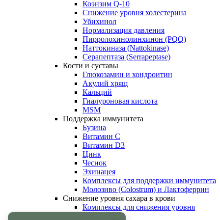
Коэнзим Q-10
Снижение уровня холестерина
Убихинол
Нормализация давления
Пирролохинолинхинон (PQQ)
Наттокиназа (Nattokinase)
Серапептаза (Serrapeptase)
Кости и суставы
Глюкозамин и хондроитин
Акулий хрящ
Кальций
Гиалуроновая кислота
MSM
Поддержка иммунитета
Бузина
Витамин С
Витамин D3
Цинк
Чеснок
Эхинацея
Комплексы для поддержки иммунитета
Молозиво (Colostrum) и Лактоферрин
Снижение уровня сахара в крови
Комплексы для снижения уровня
сахара