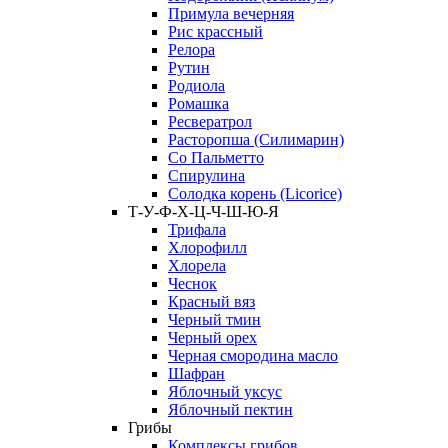
Примула вечерняя
Рис крассный
Релора
Рутин
Родиола
Ромашка
Ресвератрол
Расторопша (Силимарин)
Со Пальметто
Спирулина
Солодка корень (Licorice)
Т-У-Ф-Х-Ц-Ч-Ш-Ю-Я
Трифала
Хлорофилл
Хлорела
Чеснок
Красный вяз
Черный тмин
Черный орех
Черная смородина масло
Шафран
Яблочный уксус
Яблочный пектин
Грибы
Комплексы грибов