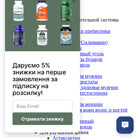
Корица
Хром
Берберин
Здоровье пищеварительной системы
Артишок
Пробиотики и пребиотики
Энзимы
Расторопша (Силимарин)
Черный тмин
Активированный уголь
Сахаромицеты буларди
Мастичная смола
Мужское здоровье
Витамины для мужчин
Поддержка простаты
Сексуальное здоровье мужчин
Повышение тестостерона
Женское здоровье
Витамины для женщин
Комплекс для кожи волос и ногтей
Менопауза
Витекс священный
Против кандидоза
Для улучшения зрения
Астаксантин