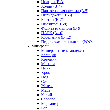
Ниацин (B-3)
Холин (В-4)
Пантотеновая кислота (B-5)
Пиридоксин (B-6)
Биотин (B-7)
Инозитол (B-8)
Фолиевая кислота (B-9)
ПАБК (В-10)
Кобаламин (B-12)
Пирролохинолинхинон (PQQ)
Минералы
Минеральные комплексы
Кальций
Кремний
Магний
Цинк
Хром
Йод
Селен
Железо
Медь
Калий
Серебро
Марганец
Бор