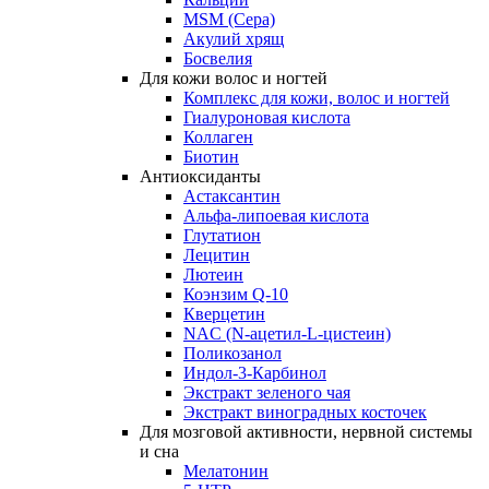
MSM (Сера)
Акулий хрящ
Босвелия
Для кожи волос и ногтей
Комплекс для кожи, волос и ногтей
Гиалуроновая кислота
Коллаген
Биотин
Антиоксиданты
Астаксантин
Альфа-липоевая кислота
Глутатион
Лецитин
Лютеин
Коэнзим Q-10
Кверцетин
NAC (N-ацетил-L-цистеин)
Поликозанол
Индол-3-Карбинол
Экстракт зеленого чая
Экстракт виноградных косточек
Для мозговой активности, нервной системы
и сна
Мелатонин